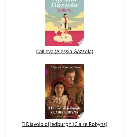
L'allieva (Alessia Gazzola)
Il Diavolo di Jedburgh (Claire Robyns)