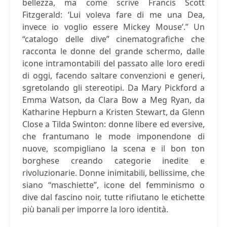
bellezza, ma come scrive Francis Scott
Fitzgerald: ‘Lui voleva fare di me una Dea,
invece io voglio essere Mickey Mouse’.” Un
“catalogo delle dive” cinematografiche che
racconta le donne del grande schermo, dalle
icone intramontabili del passato alle loro eredi
di oggi, facendo saltare convenzioni e generi,
sgretolando gli stereotipi. Da Mary Pickford a
Emma Watson, da Clara Bow a Meg Ryan, da
Katharine Hepburn a Kristen Stewart, da Glenn
Close a Tilda Swinton: donne libere ed eversive,
che frantumano le mode imponendone di
nuove, scompigliano la scena e il bon ton
borghese creando categorie inedite e
rivoluzionarie. Donne inimitabili, bellissime, che
siano “maschiette”, icone del femminismo o
dive dal fascino noir, tutte rifiutano le etichette
più banali per imporre la loro identità.