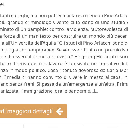
94
tanti colleghi, ma non potrei mai fare a meno di Pino Arlacc
 più grande criminologo vivente ci fa dono di uno studio
uminato di un pamphlet contro la violenza, l’autorevolezza d
 la forza di un manifesto per costruire un mondo più decen
 all’Università dell’Aquila “Gli studi di Pino Arlacchi sono d
riminologia contemporanee. Se venisse istituito un premio N
bbe di essere il primo a riceverlo.” Bingsong He, professor
“Tutto il senso del mio lavoro è consistito nel tentativo di 
cienza in modo politico. Cosa ritenuta doverosa da Carlo Ma
i I media ci hanno convinto di vivere in mezzo al caos, i
no senza freni. Si passa da un’emergenza a un’altra. Prim
ganizzata, l’immigrazione, ora le pandemie. Il...
di maggiori dettagli