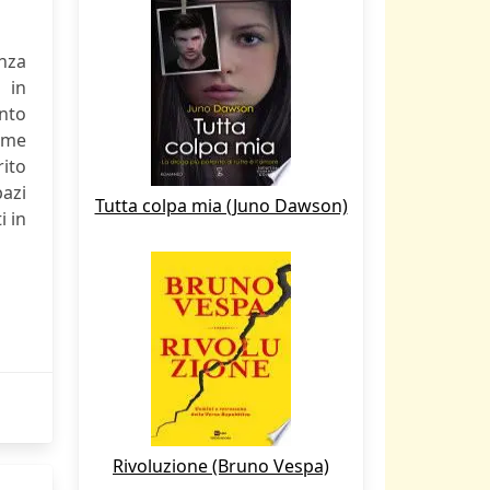
nza
 in
ento
e me
rito
pazi
Tutta colpa mia (Juno Dawson)
i in
Rivoluzione (Bruno Vespa)