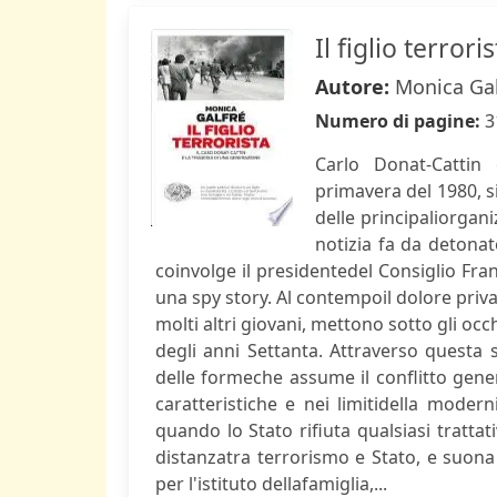
Il figlio terrori
Autore:
Monica Gal
Numero di pagine:
3
Carlo Donat-Cattin 
primavera del 1980, si
delle principaliorgani
notizia fa da detonat
coinvolge il presidentedel Consiglio Fr
una spy story. Al contempoil dolore priv
molti altri giovani, mettono sotto gli oc
degli anni Settanta. Attraverso questa s
delle formeche assume il conflitto gener
caratteristiche e nei limitidella modern
quando lo Stato rifiuta qualsiasi tratta
distanzatra terrorismo e Stato, e suona
per l'istituto dellafamiglia,...