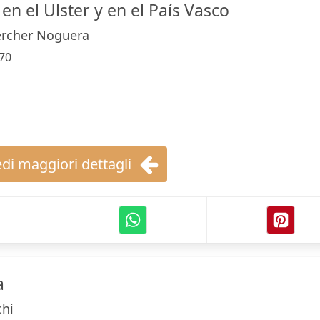
en el Ulster y en el País Vasco
ercher Noguera
70
di maggiori dettagli
a
chi