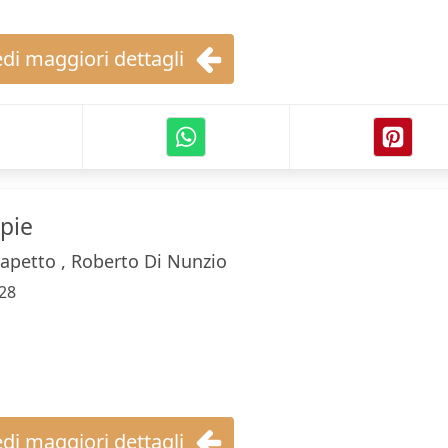
di maggiori dettagli
spie
petto , Roberto Di Nunzio
28
di maggiori dettagli