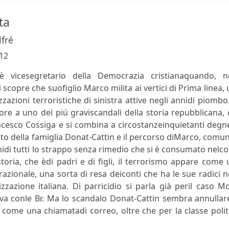
sta
fré
12
è vicesegretario della Democrazia cristianaquando, ne
 scopre che suofiglio Marco milita ai vertici di Prima linea,
zzazioni terroristiche di sinistra attive negli annidi piombo
ore a uno dei piú graviscandali della storia repubblicana,
ancesco Cossiga e si combina a circostanzeinquietanti degn
ato della famiglia Donat-Cattin e il percorso diMarco, comu
chidi tutti lo strappo senza rimedio che si è consumato nelc
toria, che èdi padri e di figli, il terrorismo appare come
azionale, una sorta di resa deiconti che ha le sue radici n
izzazione italiana. Di parricidio si parla già peril caso M
tiva conle Br. Ma lo scandalo Donat-Cattin sembra annullar
 come una chiamatadi correo, oltre che per la classe polit