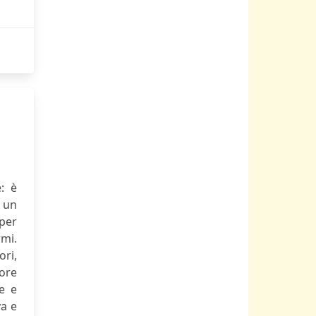
e: è
, un
 per
rmi.
ori,
 ore
e e
va e