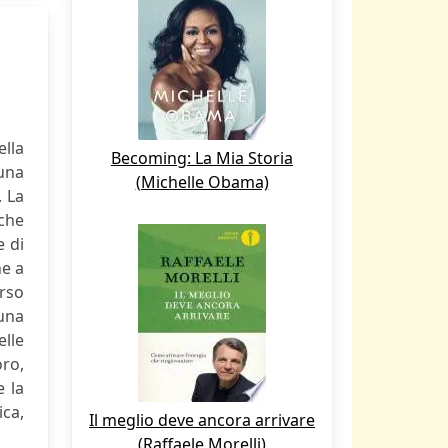
lla
Becoming: La Mia Storia
 una
(Michelle Obama)
. La
 che
e di
ne a
orso
 una
elle
oro,
e la
ica,
Il meglio deve ancora arrivare
(Raffaele Morelli)