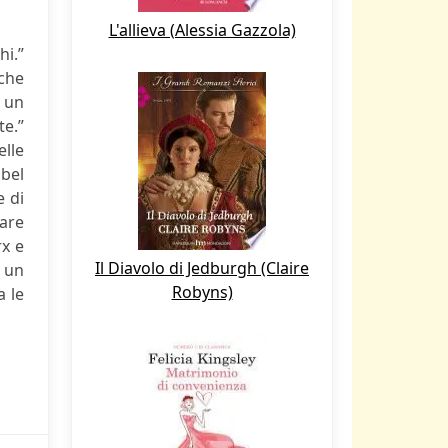
L'allieva (Alessia Gazzola)
hi.”
 che
i un
te.”
elle
obel
e di
fare
rx e
Il Diavolo di Jedburgh (Claire
n un
Robyns)
a le