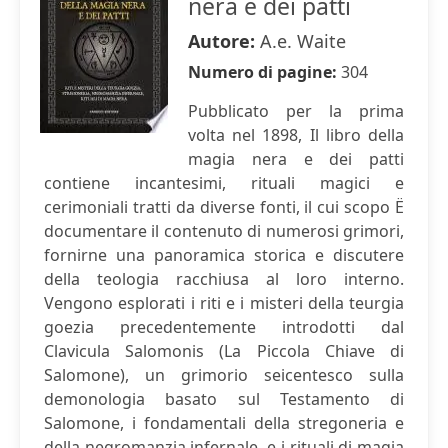
nera e dei patti
Autore:
A.e. Waite
Numero di pagine:
304
Pubblicato per la prima
volta nel 1898, Il libro della
magia nera e dei patti
contiene incantesimi, rituali magici e
cerimoniali tratti da diverse fonti, il cui scopo Ë
documentare il contenuto di numerosi grimori,
fornirne una panoramica storica e discutere
della teologia racchiusa al loro interno.
Vengono esplorati i riti e i misteri della teurgia
goezia precedentemente introdotti dal
Clavicula Salomonis (La Piccola Chiave di
Salomone), un grimorio seicentesco sulla
demonologia basato sul Testamento di
Salomone, i fondamentali della stregoneria e
della negromanzia infernale, e i rituali di magia