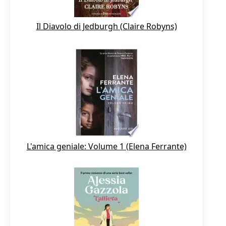
Il Diavolo di Jedburgh (Claire Robyns)
L'amica geniale: Volume 1 (Elena Ferrante)