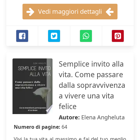
Vedi maggiori dettagli
Semplice invito alla
vita. Come passare
dalla sopravvivenza
a vivere una vita
felice
Autore:
Elena Angheluta
Numero di pagine:
64
Vivi la tua vita al massimo e fai del tuo meglio