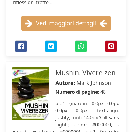
riflessioni tratte...
Vedi maggiori dettagli
Mushin. Vivere zen
Autore:
Mark Johnson
Numero di pagine:
48
p.p1 {margin: 0.0px 0.0px
0.0px 0.0px; text-align:
justify; font: 14.0px 'Gill Sans
Light'; color: #000000; -
webkit-text-stroke: #000000} p.p2 {margin: