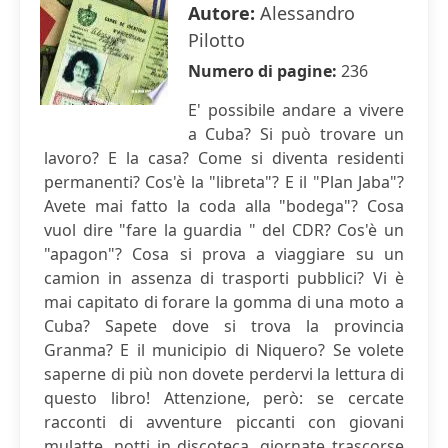
Autore:
Alessandro
Pilotto
Numero di pagine:
236
E' possibile andare a vivere
a Cuba? Si può trovare un
lavoro? E la casa? Come si diventa residenti
permanenti? Cos'è la "libreta"? E il "Plan Jaba"?
Avete mai fatto la coda alla "bodega"? Cosa
vuol dire "fare la guardia " del CDR? Cos'è un
"apagon"? Cosa si prova a viaggiare su un
camion in assenza di trasporti pubblici? Vi è
mai capitato di forare la gomma di una moto a
Cuba? Sapete dove si trova la provincia
Granma? E il municipio di Niquero? Se volete
saperne di più non dovete perdervi la lettura di
questo libro! Attenzione, però: se cercate
racconti di avventure piccanti con giovani
mulatte, notti in discoteca, giornate trascorse