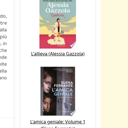
do,
ltre
alla
 più
, in
iche
L'allieva (Alessia Gazzola)
nde
olte
ella
tano
L'amica geniale: Volume 1