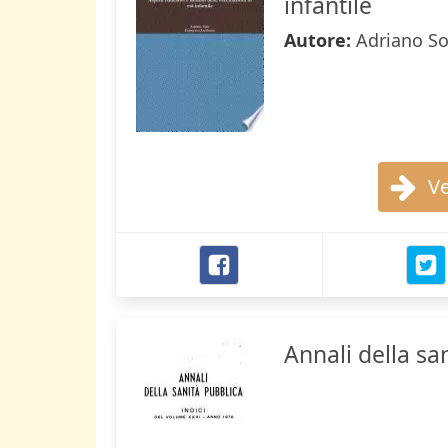
infantile
Autore:
Adriano So
Ve
Annali della sa