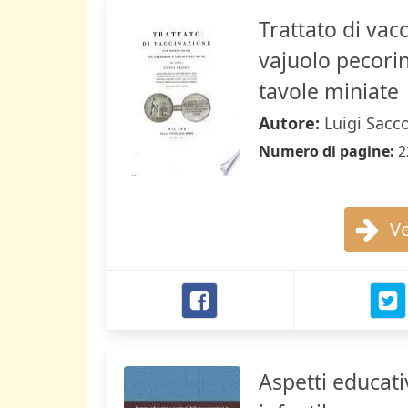
Trattato di vac
vajuolo pecorin
tavole miniate
Autore:
Luigi Sacc
Numero di pagine:
2
Ve
Aspetti educativ