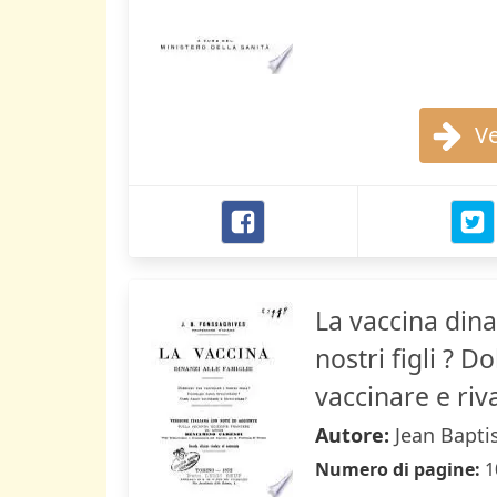
Ve
La vaccina dina
nostri figli ? 
vaccinare e riv
Autore:
Jean Bapti
Numero di pagine:
1