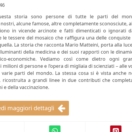
46
questa storia sono persone di tutte le parti del mon
ni nostri, alcune famose, altre completamente sconosciute, a
ono in vicende arcinote e fatti dimenticati o ignorati d
 le tessere del mosaico che raffigura una delle conquiste
uella. La storia che racconta Mario Matteini, porta alla luce
illuminanti della medicina e dei suoi rapporti con le dinam
olitico-economiche. Vediamo così come dietro ogni gra
 milioni di persone e l’opera di migliaia di scienziati – alle v
i varie parti del mondo. La stessa cosa si è vista anche n
d, ricostruita a grandi linee in due contributi che comple
i e della vaccinazione.
di maggiori dettagli