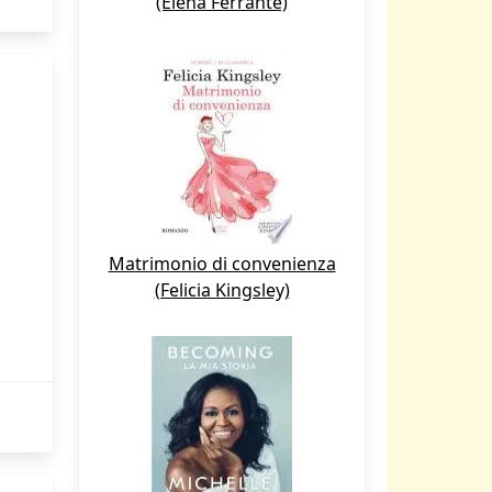
(Elena Ferrante)
Matrimonio di convenienza
(Felicia Kingsley)