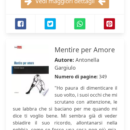
Vedi maggiori dettagli
Mentire per Amore
Autore:
Antonella
Gargiulo
Numero di pagine:
349
"Ho paura di dimenticare il
suo volto, i suoi occhi che mi
scrutano con attenzione, le
sue labbra che si baciano per me quando mi
dice ti voglio bene. Mi sembra già di veder
sbiadire il suo ricordo, allontanarsi nella
nebbia, come se fosse una cosa non più mia.