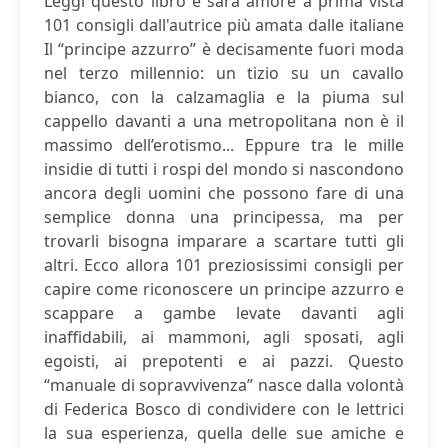
Leggi questo libro e sarà amore a prima vista
101 consigli dall'autrice più amata dalle italiane
Il “principe azzurro” è decisamente fuori moda
nel terzo millennio: un tizio su un cavallo
bianco, con la calzamaglia e la piuma sul
cappello davanti a una metropolitana non è il
massimo dell’erotismo... Eppure tra le mille
insidie di tutti i rospi del mondo si nascondono
ancora degli uomini che possono fare di una
semplice donna una principessa, ma per
trovarli bisogna imparare a scartare tutti gli
altri. Ecco allora 101 preziosissimi consigli per
capire come riconoscere un principe azzurro e
scappare a gambe levate davanti agli
inaffidabili, ai mammoni, agli sposati, agli
egoisti, ai prepotenti e ai pazzi. Questo
“manuale di sopravvivenza” nasce dalla volontà
di Federica Bosco di condividere con le lettrici
la sua esperienza, quella delle sue amiche e