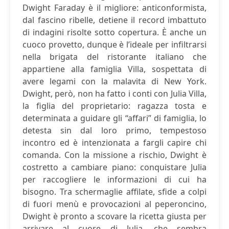
Dwight Faraday è il migliore: anticonformista,
dal fascino ribelle, detiene il record imbattuto
di indagini risolte sotto copertura. È anche un
cuoco provetto, dunque è l’ideale per infiltrarsi
nella brigata del ristorante italiano che
appartiene alla famiglia Villa, sospettata di
avere legami con la malavita di New York.
Dwight, però, non ha fatto i conti con Julia Villa,
la figlia del proprietario: ragazza tosta e
determinata a guidare gli “affari” di famiglia, lo
detesta sin dal loro primo, tempestoso
incontro ed è intenzionata a fargli capire chi
comanda. Con la missione a rischio, Dwight è
costretto a cambiare piano: conquistare Julia
per raccogliere le informazioni di cui ha
bisogno. Tra schermaglie affilate, sfide a colpi
di fuori menù e provocazioni al peperoncino,
Dwight è pronto a scovare la ricetta giusta per
arrivare al cuore di Julia, che sembra