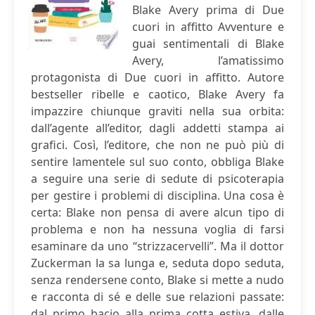
Blake Avery prima di Due
cuori in affitto Avventure e
guai sentimentali di Blake
Avery, l’amatissimo
protagonista di Due cuori in affitto. Autore
bestseller ribelle e caotico, Blake Avery fa
impazzire chiunque graviti nella sua orbita:
dall’agente all’editor, dagli addetti stampa ai
grafici. Così, l’editore, che non ne può più di
sentire lamentele sul suo conto, obbliga Blake
a seguire una serie di sedute di psicoterapia
per gestire i problemi di disciplina. Una cosa è
certa: Blake non pensa di avere alcun tipo di
problema e non ha nessuna voglia di farsi
esaminare da uno “strizzacervelli”. Ma il dottor
Zuckerman la sa lunga e, seduta dopo seduta,
senza rendersene conto, Blake si mette a nudo
e racconta di sé e delle sue relazioni passate:
dal primo bacio alla prima cotta estiva, dalle