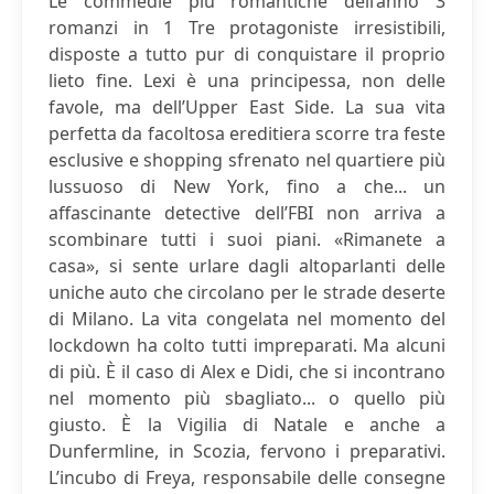
Le commedie più romantiche dell’anno 3
romanzi in 1 Tre protagoniste irresistibili,
disposte a tutto pur di conquistare il proprio
lieto fine. Lexi è una principessa, non delle
favole, ma dell’Upper East Side. La sua vita
perfetta da facoltosa ereditiera scorre tra feste
esclusive e shopping sfrenato nel quartiere più
lussuoso di New York, fino a che... un
affascinante detective dell’FBI non arriva a
scombinare tutti i suoi piani. «Rimanete a
casa», si sente urlare dagli altoparlanti delle
uniche auto che circolano per le strade deserte
di Milano. La vita congelata nel momento del
lockdown ha colto tutti impreparati. Ma alcuni
di più. È il caso di Alex e Didi, che si incontrano
nel momento più sbagliato... o quello più
giusto. È la Vigilia di Natale e anche a
Dunfermline, in Scozia, fervono i preparativi.
L’incubo di Freya, responsabile delle consegne