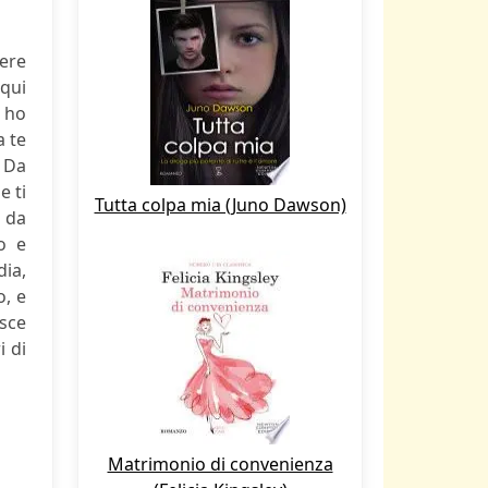
sere
 qui
o ho
a te
. Da
e ti
Tutta colpa mia (Juno Dawson)
è da
o e
dia,
o, e
asce
i di
Matrimonio di convenienza