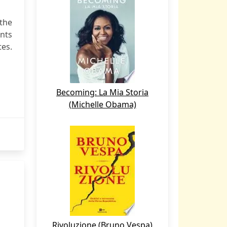
 the
ants
tes.
Becoming: La Mia Storia
(Michelle Obama)
Rivoluzione (Bruno Vespa)