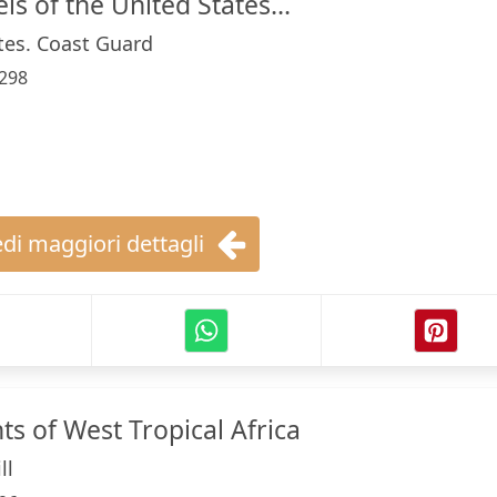
s of the United States...
tes. Coast Guard
298
di maggiori dettagli
ts of West Tropical Africa
ll