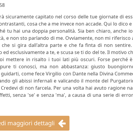
58
arà sicuramente capitato nel corso delle tue giornate di es
ontrastanti, cosa che a me invece non accade. Qui lo dico e
hé tu hai una doppia personalità. Sia ben chiaro, anche i
à, e non sto parlando di me. Ovviamente, non mi riferisco 
 che si gira dall'altra parte e che fa finta di non sentire
ed esclusivamente a te, e scusa se ti do del te. Il motivo ch
i mettere in risalto i tuoi lati più oscuri. Forse perché 
pure ti conosci, ma non abbastanza: giusto buongiorn
 guidarti, come fece Virgilio con Dante nella Divina Comme
sando gli abissi infernali e valicando il monte del Purgatori
re. Credevi di non farcela. Per una volta hai avuto ragione n
fetti, senza 'se' e senza 'ma', a causa di una serie di error
di maggiori dettagli