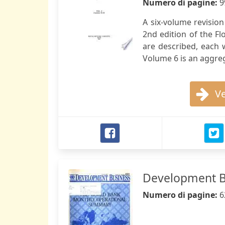
Numero di pagine:
9
A six-volume revision
2nd edition of the Fl
are described, each 
Volume 6 is an aggrega
Ve
Development B
Numero di pagine:
6