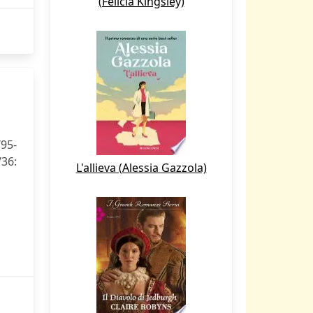
(Felicia Kingsley)
/95-
36:
L'allieva (Alessia Gazzola)