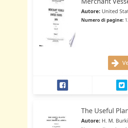
Merchant Vessel
Autore:
United Sta
Numero di pagine:
1
Ve
The Useful Plan
Autore:
H. M. Burki