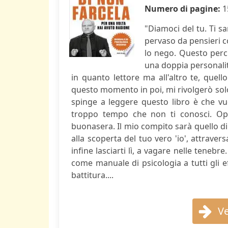
Numero di pagine:
1
"Diamoci del tu. Ti s
pervaso da pensieri c
lo nego. Questo perc
una doppia personalit
in quanto lettore ma all'altro te, quello
questo momento in poi, mi rivolgerò solo 
spinge a leggere questo libro è che vuo
troppo tempo che non ti conosci. Op
buonasera. Il mio compito sarà quello di
alla scoperta del tuo vero 'io', attraver
infine lasciarti lì, a vagare nelle teneb
come manuale di psicologia a tutti gli ef
battitura....
Ve