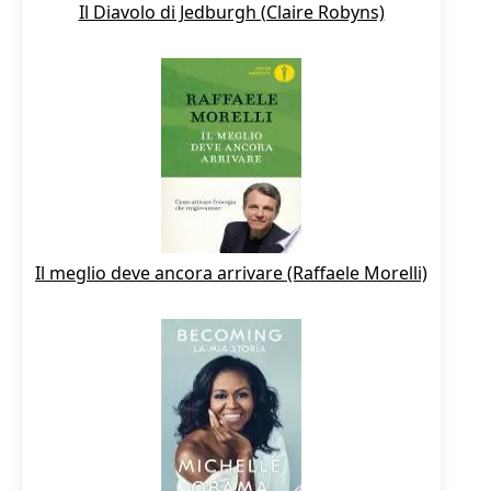
Il Diavolo di Jedburgh (Claire Robyns)
Il meglio deve ancora arrivare (Raffaele Morelli)