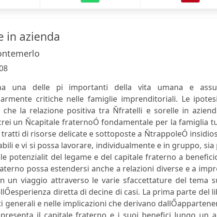
le in azienda
ontemerlo
08
rna una delle pi importanti della vita umana e ass
armente critiche nelle famiglie imprenditoriali. Le ipotes
che la relazione positiva tra Ňfratelli e sorelle in azien
, crei un Ňcapitale fraternoÓ fondamentale per la famiglia t
 tratti di risorse delicate e sottoposte a ŇtrappoleÓ insidio
abili e vi si possa lavorare, individualmente e in gruppo, sia
 le potenzialit del legame e del capitale fraterno a benefici
e fraterno possa estendersi anche a relazioni diverse e a imp
in un viaggio attraverso le varie sfaccettature del tema s
llŐesperienza diretta di decine di casi. La prima parte del l
ti generali e nelle implicazioni che derivano dallŐapparten
 presenta il capitale fraterno e i suoi benefici lungo un 