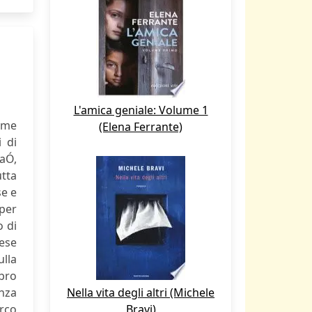
L'amica geniale: Volume 1
ume
(Elena Ferrante)
i di
daÓ,
utta
se e
 per
o di
rese
ulla
ibro
enza
Nella vita degli altri (Michele
arco
Bravi)