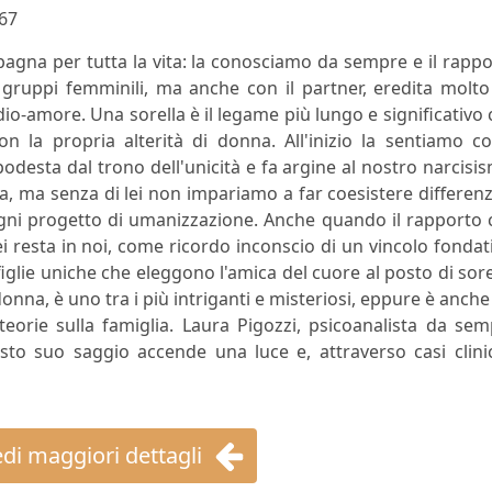
67
agna per tutta la vita: la conosciamo da sempre e il rapp
 gruppi femminili, ma anche con il partner, eredita molt
dio-amore. Una sorella è il legame più lungo e significativo
con la propria alterità di donna. All'inizio la sentiamo 
podesta dal trono dell'unicità e fa argine al nostro narcisi
, ma senza di lei non impariamo a far coesistere differen
i ogni progetto di umanizzazione. Anche quando il rapporto
i resta in noi, come ricordo inconscio di un vincolo fondat
figlie uniche che eleggono l'amica del cuore al posto di sore
donna, è uno tra i più intriganti e misteriosi, eppure è anche
eorie sulla famiglia. Laura Pigozzi, psicoanalista da se
uesto suo saggio accende una luce e, attraverso casi clini
di maggiori dettagli