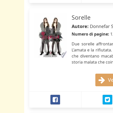
Sorelle
Autore:
Donnefar 
Numero di pagine:
1
Due sorelle affrontan
L’amata e la rifiutata
che diventano macabr
storia malata che coi
Ve