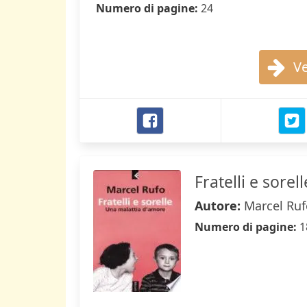
Numero di pagine:
24
Ve
Fratelli e sore
Autore:
Marcel Ruf
Numero di pagine:
1