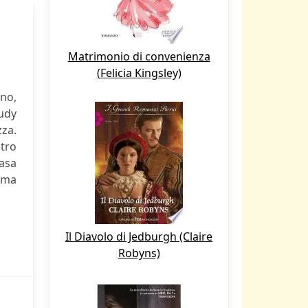
Matrimonio di convenienza
(Felicia Kingsley)
ano,
Judy
zza.
ltro
basa
olma
Il Diavolo di Jedburgh (Claire
Robyns)