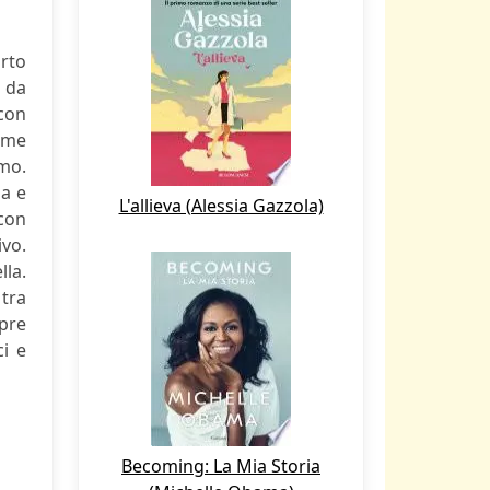
orto
o da
 con
come
smo.
za e
L'allieva (Alessia Gazzola)
 con
ivo.
lla.
 tra
mpre
ci e
Becoming: La Mia Storia