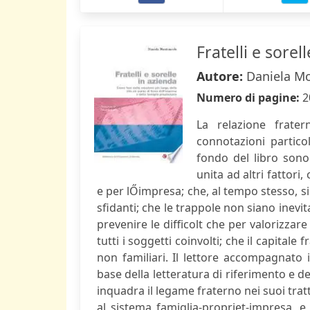
Fratelli e sorel
Autore:
Daniela M
Numero di pagine:
2
La relazione frate
connotazioni particol
fondo del libro sono 
unita ad altri fattori
e per lŐimpresa; che, al tempo stesso, si
sfidanti; che le trappole non siano inevit
prevenire le difficolt che per valorizzare
tutti i soggetti coinvolti; che il capital
non familiari. Il lettore accompagnato 
base della letteratura di riferimento e de
inquadra il legame fraterno nei suoi trat
al sistema famiglia-propriet-impresa, e