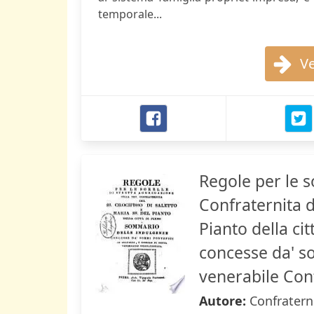
temporale...
Ve
Regole per le s
Confraternita d
Pianto della c
concesse da' som
venerabile Con
Autore:
Confraterni