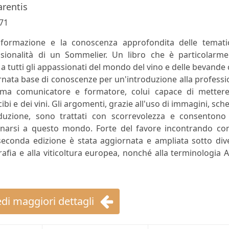
arentis
71
formazione e la conoscenza approfondita delle temati
ssionalità di un Sommelier. Un libro che è particolarme
 a tutti gli appassionati del mondo del vino e delle bevande
rnata base di conoscenze per un'introduzione alla profess
 ma comunicatore e formatore, colui capace di mettere
cibi e dei vini. Gli argomenti, grazie all'uso di immagini, sch
roduzione, sono trattati con scorrevolezza e consentono
inarsi a questo mondo. Forte del favore incontrando con
econda edizione è stata aggiornata e ampliata sotto dive
grafia e alla viticoltura europea, nonché alla terminologia 
di maggiori dettagli