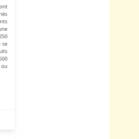
ront
nnés
nts
 une
 250
e se
uits
500
 ou