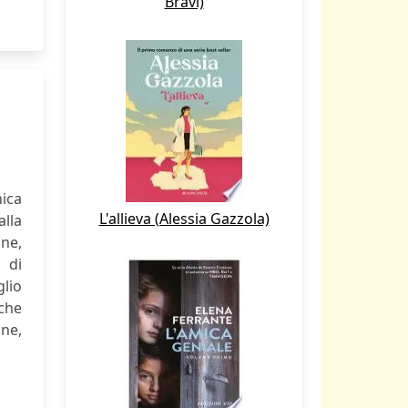
Bravi)
ica
L'allieva (Alessia Gazzola)
alla
one,
 di
glio
che
one,