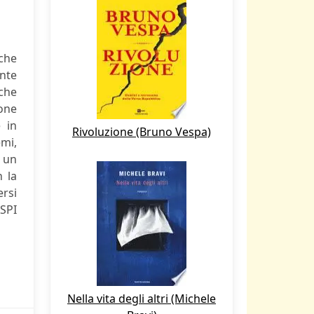
che
nte
 che
ione
 in
Rivoluzione (Bruno Vespa)
emi,
 un
 la
rsi
ASPI
Nella vita degli altri (Michele