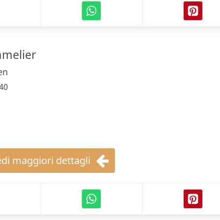
melier
en
40
di maggiori dettagli