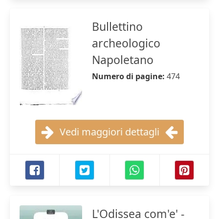
Bullettino
archeologico
Napoletano
Numero di pagine:
474
Vedi maggiori dettagli
L'Odissea com'e' -