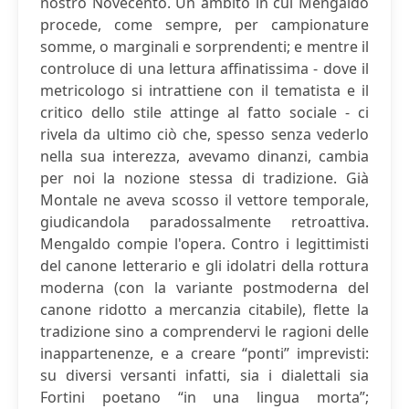
nostro Novecento. Un ambito in cui Mengaldo
procede, come sempre, per campionature
somme, o marginali e sorprendenti; e mentre il
controluce di una lettura affinatissima - dove il
metricologo si intrattiene con il tematista e il
critico dello stile attinge al fatto sociale - ci
rivela da ultimo ciò che, spesso senza vederlo
nella sua interezza, avevamo dinanzi, cambia
per noi la nozione stessa di tradizione. Già
Montale ne aveva scosso il vettore temporale,
giudicandola paradossalmente retroattiva.
Mengaldo compie l'opera. Contro i legittimisti
del canone letterario e gli idolatri della rottura
moderna (con la variante postmoderna del
canone ridotto a mercanzia citabile), flette la
tradizione sino a comprendervi le ragioni delle
inappartenenze, e a creare “ponti” imprevisti:
su diversi versanti infatti, sia i dialettali sia
Fortini poetano “in una lingua morta”;