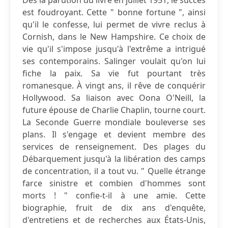
Dès la parution du livre en juillet 1951, le succès
est foudroyant. Cette " bonne fortune ", ainsi
qu'il le confesse, lui permet de vivre reclus à
Cornish, dans le New Hampshire. Ce choix de
vie qu'il s'impose jusqu'à l'extrême a intrigué
ses contemporains. Salinger voulait qu'on lui
fiche la paix. Sa vie fut pourtant très
romanesque. À vingt ans, il rêve de conquérir
Hollywood. Sa liaison avec Oona O'Neill, la
future épouse de Charlie Chaplin, tourne court.
La Seconde Guerre mondiale bouleverse ses
plans. Il s'engage et devient membre des
services de renseignement. Des plages du
Débarquement jusqu'à la libération des camps
de concentration, il a tout vu. " Quelle étrange
farce sinistre et combien d'hommes sont
morts ! " confie-t-il à une amie. Cette
biographie, fruit de dix ans d'enquête,
d'entretiens et de recherches aux États-Unis,