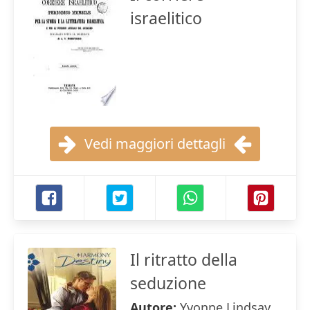
israelitico
Vedi maggiori dettagli
Il ritratto della
seduzione
Autore:
Yvonne Lindsay