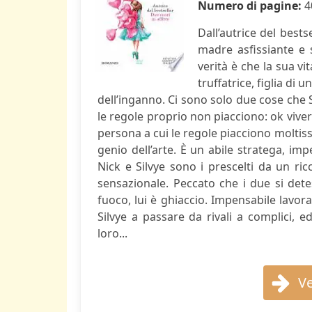
Numero di pagine:
4
Dall’autrice del best
madre asfissiante e
verità è che la sua vi
truffatrice, figlia di u
dell’inganno. Ci sono solo due cose che S
le regole proprio non piacciono: ok vive
persona a cui le regole piacciono moltis
genio dell’arte. È un abile stratega, imp
Nick e Silvye sono i prescelti da un ri
sensazionale. Peccato che i due si det
fuoco, lui è ghiaccio. Impensabile lavora
Silvye a passare da rivali a complici, 
loro...
Ve