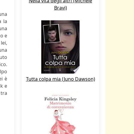
Nella vita degli altri (Michele
Bravi)
 una
 la
 una
to e
lei,
 una
tuto
ico.
olpo
ei è
Tutta colpa mia (Juno Dawson)
ck e
 tra