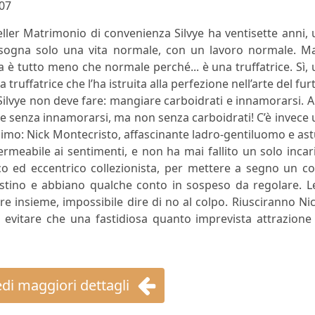
07
seller Matrimonio di convenienza Silvye ha ventisette anni,
 sogna solo una vita normale, con un lavoro normale. Ma
ta è tutto meno che normale perché... è una truffatrice. Sì,
na truffatrice che l’ha istruita alla perfezione nell’arte del fur
ilvye non deve fare: mangiare carboidrati e innamorarsi. A 
re senza innamorarsi, ma non senza carboidrati! C’è invece
simo: Nick Montecristo, affascinante ladro-gentiluomo e as
ermeabile ai sentimenti, e non ha mai fallito un solo incar
cco ed eccentrico collezionista, per mettere a segno un c
estino e abbiano qualche conto in sospeso da regolare. L
re insieme, impossibile dire di no al colpo. Riusciranno Ni
ed evitare che una fastidiosa quanto imprevista attrazione
di maggiori dettagli