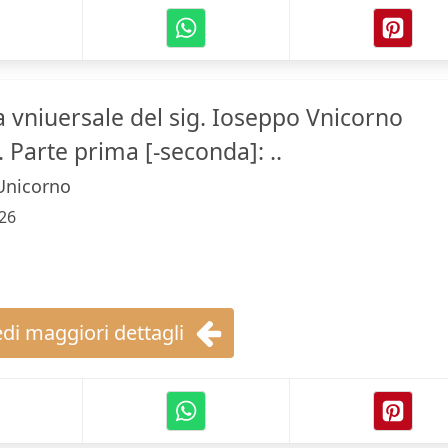
a vniuersale del sig. Ioseppo Vnicorno
 Parte prima [-seconda]: ..
Unicorno
26
di maggiori dettagli