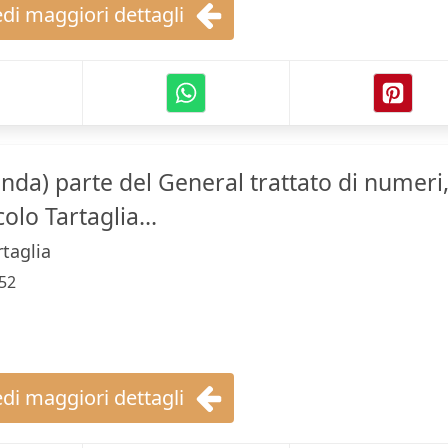
di maggiori dettagli
nda) parte del General trattato di numeri
olo Tartaglia...
rtaglia
52
di maggiori dettagli