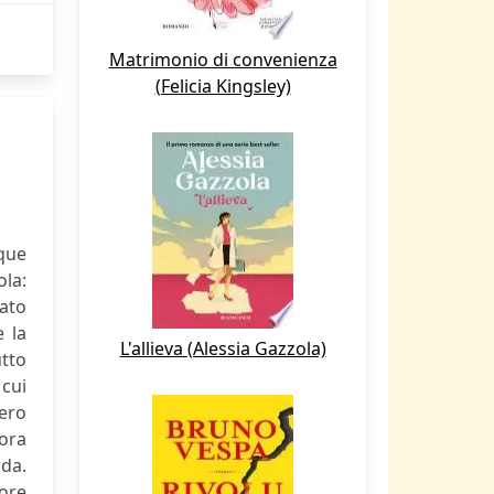
Matrimonio di convenienza
(Felicia Kingsley)
nque
ola:
cato
e la
L'allieva (Alessia Gazzola)
utto
 cui
tero
cora
rda.
more