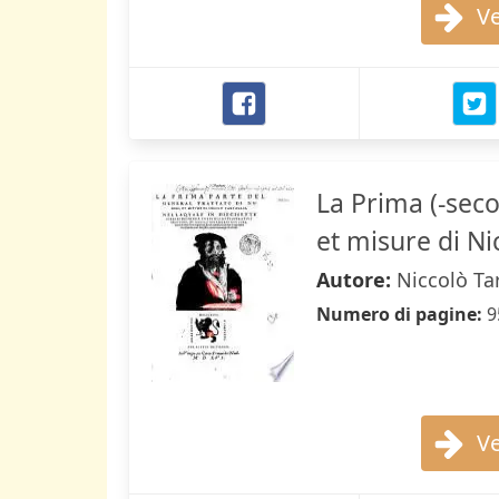
Ve
La Prima (-seco
et misure di Nic
Autore:
Niccolò Ta
Numero di pagine:
9
Ve