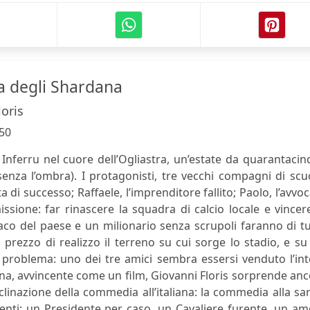
a degli Shardana
loris
50
 Inferru nel cuore dell’Ogliastra, un’estate da quarantaci
enza l’ombra). I protagonisti, tre vecchi compagni di scu
ta di successo; Raffaele, l’imprenditore fallito; Paolo, l’avvo
ssione: far rinascere la squadra di calcio locale e vincer
aco del paese e un milionario senza scrupoli faranno di t
 prezzo di realizzo il terreno su cui sorge lo stadio, e su
 problema: uno dei tre amici sembra essersi venduto l’in
cena, avvincente come un film, Giovanni Floris sorprende an
linazione della commedia all’italiana: la commedia alla sa
denti: un Presidente per caso, un Cavaliere furente, un a