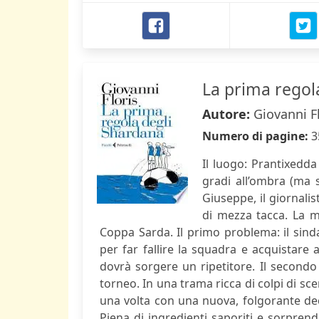
La prima regol
Autore:
Giovanni F
Numero di pagine:
3
Il luogo: Prantixedda
gradi all’ombra (ma s
Giuseppe, il giornalis
di mezza tacca. La mi
Coppa Sarda. Il primo problema: il sind
per far fallire la squadra e acquistare a
dovrà sorgere un ripetitore. Il secondo
torneo. In una trama ricca di colpi di s
una volta con una nuova, folgorante dec
Piena di ingredienti saporiti e sorpren