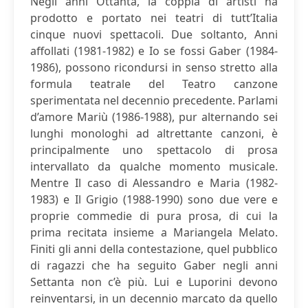
Negli anni Ottanta, la coppia di artisti ha
prodotto e portato nei teatri di tutt’Italia
cinque nuovi spettacoli. Due soltanto, Anni
affollati (1981-1982) e Io se fossi Gaber (1984-
1986), possono ricondursi in senso stretto alla
formula teatrale del Teatro canzone
sperimentata nel decennio precedente. Parlami
d’amore Mariù (1986-1988), pur alternando sei
lunghi monologhi ad altrettante canzoni, è
principalmente uno spettacolo di prosa
intervallato da qualche momento musicale.
Mentre Il caso di Alessandro e Maria (1982-
1983) e Il Grigio (1988-1990) sono due vere e
proprie commedie di pura prosa, di cui la
prima recitata insieme a Mariangela Melato.
Finiti gli anni della contestazione, quel pubblico
di ragazzi che ha seguito Gaber negli anni
Settanta non c’è più. Lui e Luporini devono
reinventarsi, in un decennio marcato da quello