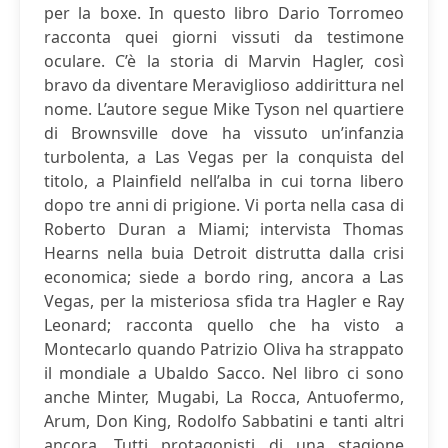
per la boxe. In questo libro Dario Torromeo
racconta quei giorni vissuti da testimone
oculare. C’è la storia di Marvin Hagler, così
bravo da diventare Meraviglioso addirittura nel
nome. L’autore segue Mike Tyson nel quartiere
di Brownsville dove ha vissuto un’infanzia
turbolenta, a Las Vegas per la conquista del
titolo, a Plainfield nell’alba in cui torna libero
dopo tre anni di prigione. Vi porta nella casa di
Roberto Duran a Miami; intervista Thomas
Hearns nella buia Detroit distrutta dalla crisi
economica; siede a bordo ring, ancora a Las
Vegas, per la misteriosa sfida tra Hagler e Ray
Leonard; racconta quello che ha visto a
Montecarlo quando Patrizio Oliva ha strappato
il mondiale a Ubaldo Sacco. Nel libro ci sono
anche Minter, Mugabi, La Rocca, Antuofermo,
Arum, Don King, Rodolfo Sabbatini e tanti altri
ancora. Tutti protagonisti di una stagione