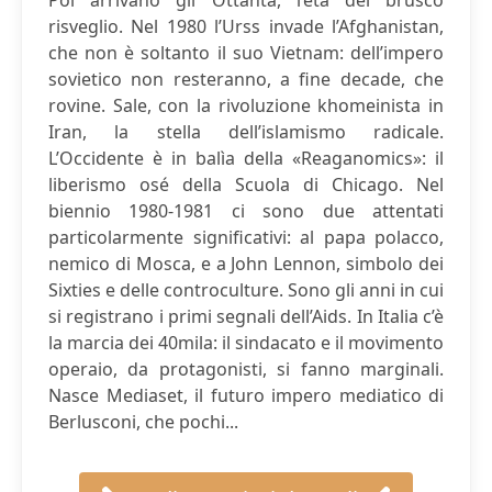
Poi arrivano gli Ottanta, l’età del brusco
risveglio. Nel 1980 l’Urss invade l’Afghanistan,
che non è soltanto il suo Vietnam: dell’impero
sovietico non resteranno, a fine decade, che
rovine. Sale, con la rivoluzione khomeinista in
Iran, la stella dell’islamismo radicale.
L’Occidente è in balìa della «Reaganomics»: il
liberismo osé della Scuola di Chicago. Nel
biennio 1980-1981 ci sono due attentati
particolarmente significativi: al papa polacco,
nemico di Mosca, e a John Lennon, simbolo dei
Sixties e delle controculture. Sono gli anni in cui
si registrano i primi segnali dell’Aids. In Italia c’è
la marcia dei 40mila: il sindacato e il movimento
operaio, da protagonisti, si fanno marginali.
Nasce Mediaset, il futuro impero mediatico di
Berlusconi, che pochi...