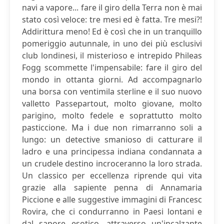
navi a vapore... fare il giro della Terra non è mai
stato così veloce: tre mesi ed è fatta. Tre mesi?!
Addirittura meno! Ed è così che in un tranquillo
pomeriggio autunnale, in uno dei più esclusivi
club londinesi, il misterioso e intrepido Phileas
Fogg scommette l'impensabile: fare il giro del
mondo in ottanta giorni. Ad accompagnarlo
una borsa con ventimila sterline e il suo nuovo
valletto Passepartout, molto giovane, molto
parigino, molto fedele e soprattutto molto
pasticcione. Ma i due non rimarranno soli a
lungo: un detective smanioso di catturare il
ladro e una principessa indiana condannata a
un crudele destino incroceranno la loro strada.
Un classico per eccellenza riprende qui vita
grazie alla sapiente penna di Annamaria
Piccione e alle suggestive immagini di Francesc
Rovira, che ci condurranno in Paesi lontani e
dal sapore esotico, attraverso un'incalzante