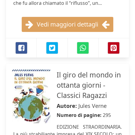
che fu allora chiamato il “riflusso”, un...
Vedi maggiori dettagli
Il giro del mondo in
ottanta giorni -
Classici Ragazzi
Autore:
Jules Verne
Numero di pagine:
295
EDIZIONE STRAORDINARIA.
La più strabiliante impresa del XIX SECOLO: un