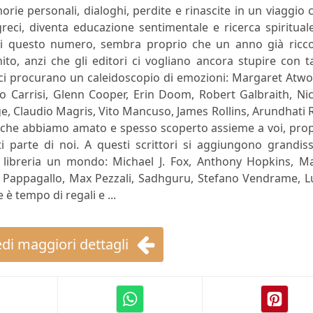
rie personali, dialoghi, perdite e rinascite in un viaggio 
greci, diventa educazione sentimentale e ricerca spiritual
 di questo numero, sembra proprio che un anno già ricco
ito, anzi che gli editori ci vogliano ancora stupire con t
 ci procurano un caleidoscopio di emozioni: Margaret Atw
to Carrisi, Glenn Cooper, Erin Doom, Robert Galbraith, Ni
ge, Claudio Magris, Vito Mancuso, James Rollins, Arundhati 
ori che abbiamo amato e spesso scoperto assieme a voi, pro
 parte di noi. A questi scrittori si aggiungono grandiss
 libreria un mondo: Michael J. Fox, Anthony Hopkins, Ma
a Pappagallo, Max Pezzali, Sadhguru, Stefano Vendrame, L
è tempo di regali e ...
di maggiori dettagli