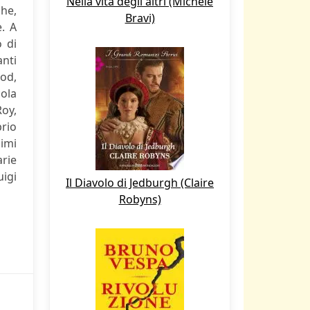
Nella vita degli altri (Michele
che,
Bravi)
e. A
 di
anti
ood,
cola
Roy,
prio
imi
rie
uigi
Il Diavolo di Jedburgh (Claire
Robyns)