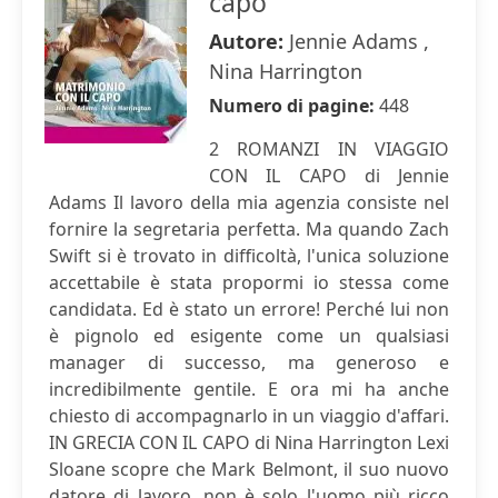
capo
Autore:
Jennie Adams ,
Nina Harrington
Numero di pagine:
448
2 ROMANZI IN VIAGGIO
CON IL CAPO di Jennie
Adams Il lavoro della mia agenzia consiste nel
fornire la segretaria perfetta. Ma quando Zach
Swift si è trovato in difficoltà, l'unica soluzione
accettabile è stata propormi io stessa come
candidata. Ed è stato un errore! Perché lui non
è pignolo ed esigente come un qualsiasi
manager di successo, ma generoso e
incredibilmente gentile. E ora mi ha anche
chiesto di accompagnarlo in un viaggio d'affari.
IN GRECIA CON IL CAPO di Nina Harrington Lexi
Sloane scopre che Mark Belmont, il suo nuovo
datore di lavoro, non è solo l'uomo più ricco