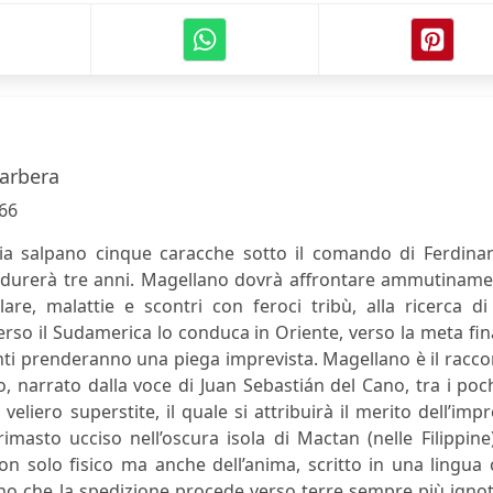
arbera
66
lia salpano cinque caracche sotto il comando di Ferdina
o durerà tre anni. Magellano dovrà affrontare ammutiname
lare, malattie e scontri con feroci tribù, alla ricerca d
rso il Sudamerica lo conduca in Oriente, verso la meta fin
venti prenderanno una piega imprevista. Magellano è il racc
, narrato dalla voce di Juan Sebastián del Cano, tra i poc
veliero superstite, il quale si attribuirà il merito dell’imp
asto ucciso nell’oscura isola di Mactan (nelle Filippine
n solo fisico ma anche dell’anima, scritto in una lingua
no che la spedizione procede verso terre sempre più igno