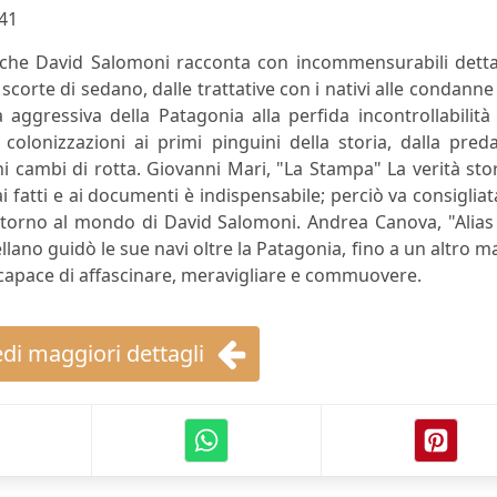
41
 che David Salomoni racconta con incommensurabili dettag
e scorte di sedano, dalle trattative con i nativi alle condanne
ra aggressiva della Patagonia alla perfida incontrollabilità
 colonizzazioni ai primi pinguini della storia, dalla pred
i cambi di rotta. Giovanni Mari, "La Stampa" La verità sto
i fatti e ai documenti è indispensabile; perciò va consigliat
intorno al mondo di David Salomoni. Andrea Canova, "Alias 
ano guidò le sue navi oltre la Patagonia, fino a un altro m
 capace di affascinare, meravigliare e commuovere.
di maggiori dettagli