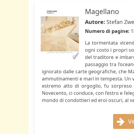
Magellano
Autore:
Stefan Zwe
Numero di pagine:
1
La tormentata vicend
ogni costo i propri s
del traditore e imbar
passaggio tra l’ocean
ignorato dalle carte geografiche, che Ma
ammutinamenti e mari in tempesta. Un via
estremo atto di orgoglio, fu sorpreso 
Novecento, ci conduce, con l’estro e l’el
mondo di condottieri ed eroi oscuri, al 
Ve