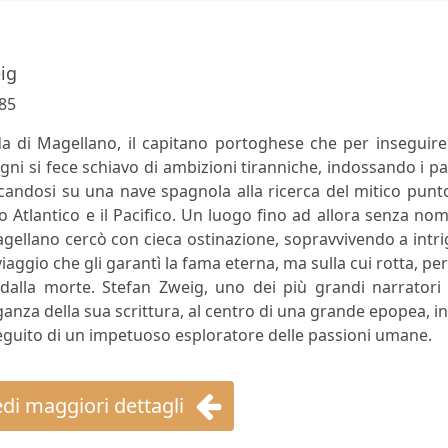
ig
85
a di Magellano, il capitano portoghese che per inseguire
ogni si fece schiavo di ambizioni tiranniche, indossando i p
candosi su una nave spagnola alla ricerca del mitico punt
o Atlantico e il Pacifico. Un luogo fino ad allora senza no
gellano cercò con cieca ostinazione, sopravvivendo a intri
ggio che gli garantì la fama eterna, ma sulla cui rotta, pe
dalla morte. Stefan Zweig, uno dei più grandi narratori 
eganza della sua scrittura, al centro di una grande epopea, i
seguito di un impetuoso esploratore delle passioni umane.
di maggiori dettagli