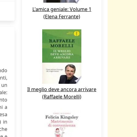
L'amica geniale: Volume 1
(Elena Ferrante)
ndo
nti,
i un
Il meglio deve ancora arrivare
ale:
(Raffaele Morelli)
onto
hi a
resa
) in
 che
te e