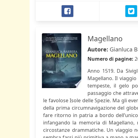
Magellano
Autore:
Gianluca B
Numero di pagine:
2
Anno 1519. Da Sivig
Magellano. Il viaggi
tempeste, il gelo po
passaggio che attrave
le favolose Isole delle Spezie. Ma gli e
della prima circumnavigazione del globo
fare ritorno in patria a bordo dell’unico 
infangando la memoria di Magellano, rim
circostanze drammatiche. Un viaggio no
sembra farsi più primitiva a mano a ma