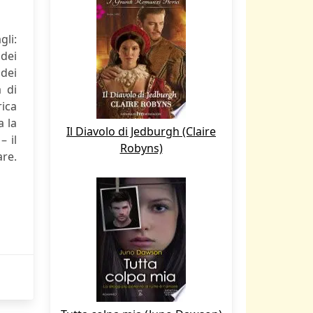
li:
 dei
 dei
a di
rica
a la
Il Diavolo di Jedburgh (Claire
– il
Robyns)
are.