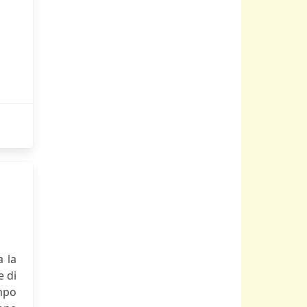
a la
e di
mpo