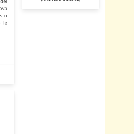
 dei
rova
esto
 le