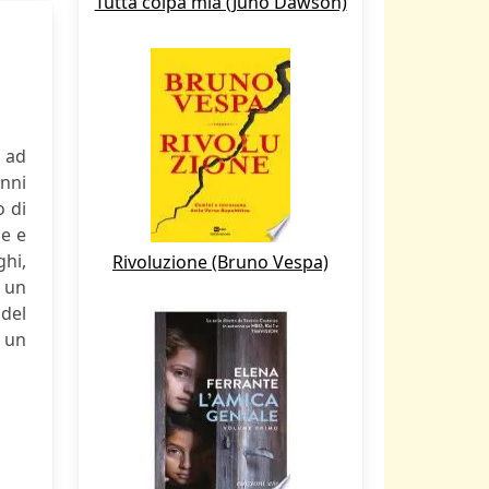
Tutta colpa mia (Juno Dawson)
 ad
anni
o di
me e
ghi,
Rivoluzione (Bruno Vespa)
r un
del
n un