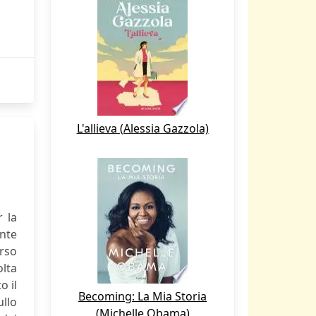
L'allieva (Alessia Gazzola)
 la
nte
erso
lta
o il
Becoming: La Mia Storia
ullo
(Michelle Obama)