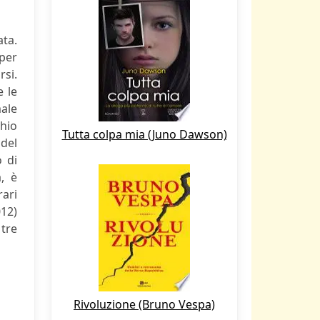
ta.
 per
rsi.
e le
male
chio
Tutta colpa mia (Juno Dawson)
 del
 di
, è
rari
012)
 tre
Rivoluzione (Bruno Vespa)