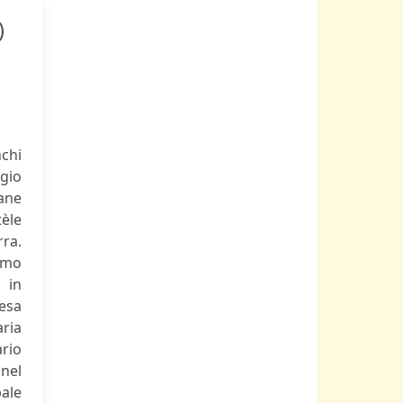
)
nchi
gio
iane
tèle
ra.
lemo
 in
esa
aria
rio
 nel
ale