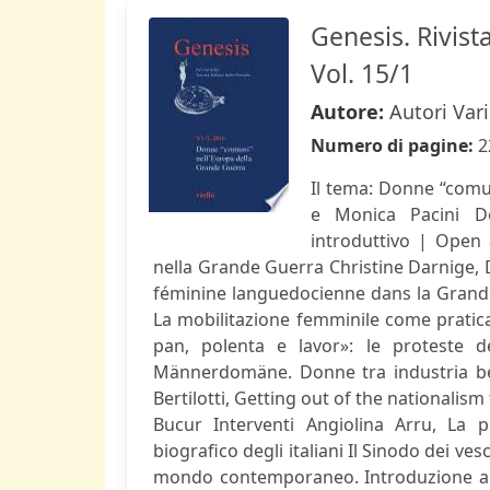
Genesis. Rivista
Vol. 15/1
Autore:
Autori Vari
Numero di pagine:
2
Il tema: Donne “comu
e Monica Pacini Do
introduttivo | Open a
nella Grande Guerra Christine Darnige, D
féminine languedocienne dans la Grand
La mobilitazione femminile come pratica
pan, polenta e lavor»: le proteste d
Männerdomäne. Donne tra industria bel
Bertilotti, Getting out of the national
Bucur Interventi Angiolina Arru, La 
biografico degli italiani Il Sinodo dei ves
mondo contemporaneo. Introduzione a cu