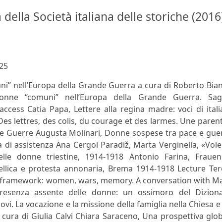
 della Società italiana delle storiche (2016
25
ni” nell’Europa della Grande Guerra a cura di Roberto Bia
nne “comuni” nell’Europa della Grande Guerra. Sag
ccess Catia Papa, Lettere alla regina madre: voci di ital
es lettres, des colis, du courage et des larmes. Une paren
e Guerre Augusta Molinari, Donne sospese tra pace e guer
 di assistenza Ana Cergol Paradiž, Marta Verginella, «Vo
elle donne triestine, 1914-1918 Antonio Farina, Frauen
lica e protesta annonaria, Brema 1914-1918 Lecture Ter
ism framework: women, wars, memory. A conversation with M
presenza assente delle donne: un ossimoro del Diziona
covi. La vocazione e la missione della famiglia nella Chiesa e
ra di Giulia Calvi Chiara Saraceno, Una prospettiva glob