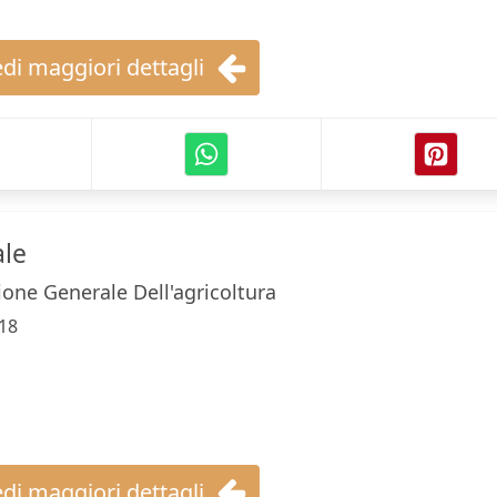
di maggiori dettagli
ale
zione Generale Dell'agricoltura
18
di maggiori dettagli