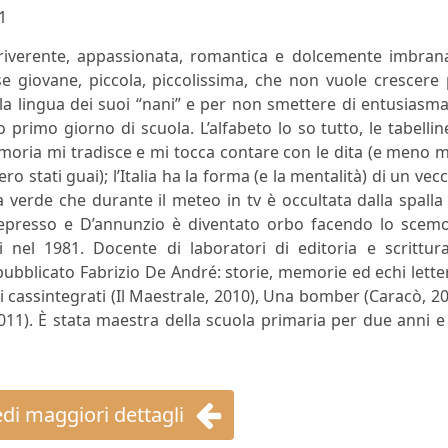
1
rriverente, appassionata, romantica e dolcemente imbrana
e giovane, piccola, piccolissima, che non vuole crescere
la lingua dei suoi “nani” e per non smettere di entusiasma
o primo giorno di scuola. L’alfabeto lo so tutto, le tabellin
memoria mi tradisce e mi tocca contare con le dita (e meno 
o stati guai); l’Italia ha la forma (e la mentalità) di un vec
 verde che durante il meteo in tv è occultata dalla spalla
depresso e D’annunzio è diventato orbo facendo lo scemo
 nel 1981. Docente di laboratori di editoria e scrittura
 pubblicato Fabrizio De André: storie, memorie ed echi lette
 dei cassintegrati (Il Maestrale, 2010), Una bomber (Caracò, 2
2011). È stata maestra della scuola primaria per due anni e
di maggiori dettagli