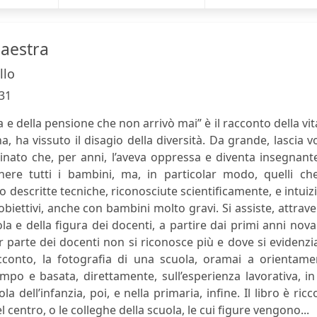
maestra
llo
31
 e della pensione che non arrivò mai” è il racconto della vit
, ha vissuto il disagio della diversità. Da grande, lascia v
inato che, per anni, l’aveva oppressa e diventa insegnant
ere tutti i bambini, ma, in particolar modo, quelli che
descritte tecniche, riconosciute scientificamente, e intuiz
 obiettivi, anche con bambini molto gravi. Si assiste, attrav
la e della figura dei docenti, a partire dai primi anni nov
r parte dei docenti non si riconosce più e dove si evidenz
racconto, la fotografia di una scuola, oramai a orientam
ampo e basata, direttamente, sull’esperienza lavorativa, i
la dell’infanzia, poi, e nella primaria, infine. Il libro è ricc
 centro, o le colleghe della scuola, le cui figure vengono...