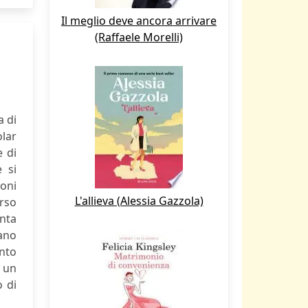
Il meglio deve ancora arrivare
(Raffaele Morelli)
a di
olar
e di
 si
ioni
L'allieva (Alessia Gazzola)
erso
anta
iano
ento
n un
o di