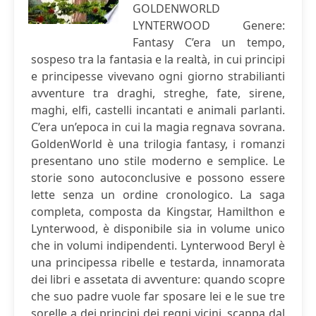
GOLDENWORLD
LYNTERWOOD Genere:
Fantasy C’era un tempo,
sospeso tra la fantasia e la realtà, in cui principi
e principesse vivevano ogni giorno strabilianti
avventure tra draghi, streghe, fate, sirene,
maghi, elfi, castelli incantati e animali parlanti.
C’era un’epoca in cui la magia regnava sovrana.
GoldenWorld è una trilogia fantasy, i romanzi
presentano uno stile moderno e semplice. Le
storie sono autoconclusive e possono essere
lette senza un ordine cronologico. La saga
completa, composta da Kingstar, Hamilthon e
Lynterwood, è disponibile sia in volume unico
che in volumi indipendenti. Lynterwood Beryl è
una principessa ribelle e testarda, innamorata
dei libri e assetata di avventure: quando scopre
che suo padre vuole far sposare lei e le sue tre
sorelle a dei principi dei regni vicini, scappa dal