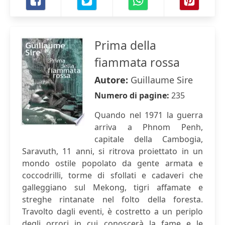
Prima della
fiammata rossa
Autore:
Guillaume Sire
Numero di pagine:
235
Quando nel 1971 la guerra
arriva a Phnom Penh,
capitale della Cambogia,
Saravuth, 11 anni, si ritrova proiettato in un
mondo ostile popolato da gente armata e
coccodrilli, torme di sfollati e cadaveri che
galleggiano sul Mekong, tigri affamate e
streghe rintanate nel folto della foresta.
Travolto dagli eventi, è costretto a un periplo
degli orrori in cui conoscerà la fame e le