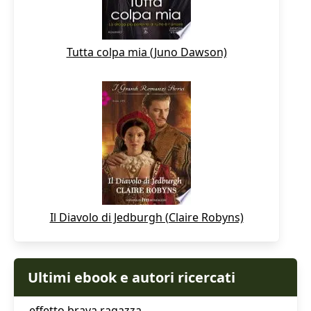
Tutta colpa mia (Juno Dawson)
Il Diavolo di Jedburgh (Claire Robyns)
Ultimi ebook e autori ricercati
effetto brava ragazza