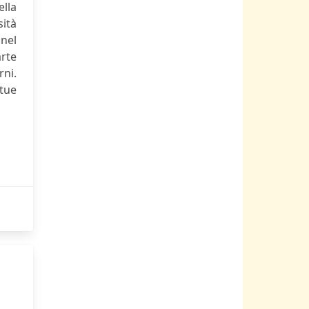
lla
sità
 nel
arte
rni.
 tue