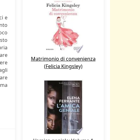
ci e
nto
poco
osto
pria
nare
Matrimonio di convenienza
dere
(Felicia Kingsley)
agli
gare
 ma