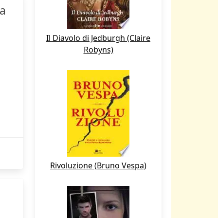
ia
Il Diavolo di Jedburgh (Claire
Robyns)
Rivoluzione (Bruno Vespa)