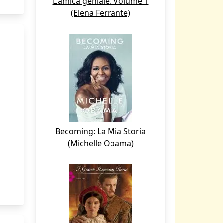
L'amica geniale: Volume 1
(Elena Ferrante)
Becoming: La Mia Storia
(Michelle Obama)