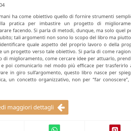
04
le mani ha come obiettivo quello di fornire strumenti sempli
ella pratica per imbastire un progetto di migliorame
arare facendo. Si parla di metodi, dunque, ma solo quel 
subito; tali argomenti non sono lo scopo del libro ma piutt
 identificare quale aspetto del proprio lavoro o della pro
e un progetto verso tale obiettivo. Si parla di come ragio
o di miglioramento, come cercare idee per attuarlo, pren
 e poi comunicarlo nel modo più efficace per trasferirlo 
ovare in giro sull’argomento, questo libro nasce per spie
ca, un concetto organizzativo, non per “far conoscere”,
di maggiori dettagli