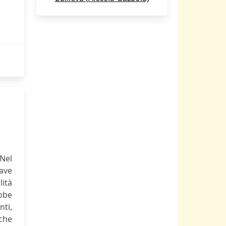
Nel
ave
lità
ebbe
nti,
 che