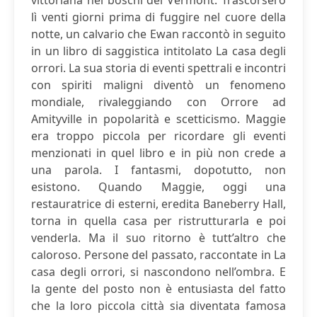
vittoriana nei boschi del Vermont. Trascorsero
lì venti giorni prima di fuggire nel cuore della
notte, un calvario che Ewan raccontò in seguito
in un libro di saggistica intitolato La casa degli
orrori. La sua storia di eventi spettrali e incontri
con spiriti maligni diventò un fenomeno
mondiale, rivaleggiando con Orrore ad
Amityville in popolarità e scetticismo. Maggie
era troppo piccola per ricordare gli eventi
menzionati in quel libro e in più non crede a
una parola. I fantasmi, dopotutto, non
esistono. Quando Maggie, oggi una
restauratrice di esterni, eredita Baneberry Hall,
torna in quella casa per ristrutturarla e poi
venderla. Ma il suo ritorno è tutt’altro che
caloroso. Persone del passato, raccontate in La
casa degli orrori, si nascondono nell’ombra. E
la gente del posto non è entusiasta del fatto
che la loro piccola città sia diventata famosa