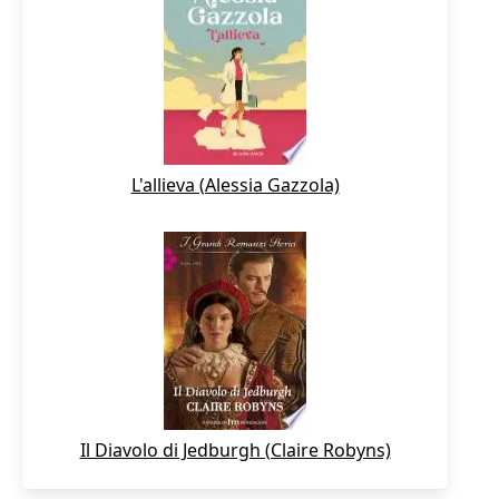
L'allieva (Alessia Gazzola)
Il Diavolo di Jedburgh (Claire Robyns)