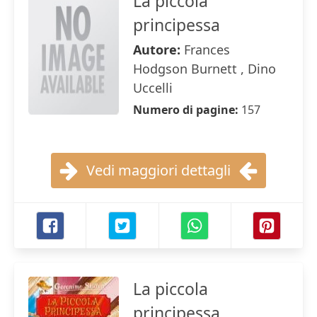
La piccola
principessa
Autore:
Frances
Hodgson Burnett , Dino
Uccelli
Numero di pagine:
157
Vedi maggiori dettagli
La piccola
principessa