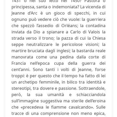
1431 o nel suo letto nel 1450? Pastora o
principessa, santa o indemoniata? La vicenda di
Jeanne d’Arc è un gioco di specchi, in cui
ognuno può vedere ciò che vuole: la guerriera
che spezzò l’assedio di Orléans; la contadina
inviata da Dio a spianare a Carlo di Valois la
strada verso il trono; la pazza di cui la Chiesa
seppe neutralizzare le pericolose visioni; la
martire bruciata dagli inglesi; la bastarda reale
manovrata come una pedina dalla corte di
Francia nell’epoca cupa della guerra dei
cent’anni. Sono tanti i volti di Jeanne, forse
troppi: è per questo che il tempo ha fatto di lei
un archetipo femminile, in bilico tra identità e
stereotipi, tra dovere e passione. Sottraendole,
però, la sua umanità e schiacciandola
sull’immagine suggestiva ma sterile dell’eroina
che «precedeva le fiamme cavalcando». Sulle
tracce di una comprensione non meno epica,