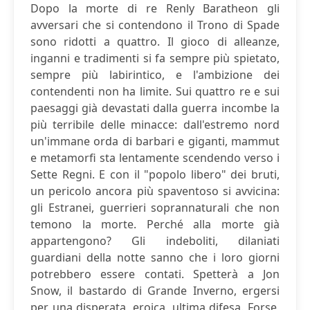
Dopo la morte di re Renly Baratheon gli
avversari che si contendono il Trono di Spade
sono ridotti a quattro. Il gioco di alleanze,
inganni e tradimenti si fa sempre più spietato,
sempre più labirintico, e l'ambizione dei
contendenti non ha limite. Sui quattro re e sui
paesaggi già devastati dalla guerra incombe la
più terribile delle minacce: dall'estremo nord
un'immane orda di barbari e giganti, mammut
e metamorfi sta lentamente scendendo verso i
Sette Regni. E con il "popolo libero" dei bruti,
un pericolo ancora più spaventoso si avvicina:
gli Estranei, guerrieri soprannaturali che non
temono la morte. Perché alla morte già
appartengono? Gli indeboliti, dilaniati
guardiani della notte sanno che i loro giorni
potrebbero essere contati. Spetterà a Jon
Snow, il bastardo di Grande Inverno, ergersi
per una disperata, eroica, ultima difesa. Forse,