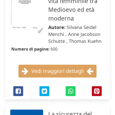
vita femminile tra
Medioevo ed età
moderna
Autore:
Silvana Seidel
Menchi , Anne Jacobson
Schutte , Thomas Kuehn
Numero di pagine:
600
Vedi maggiori dettagli
La sicurezza del