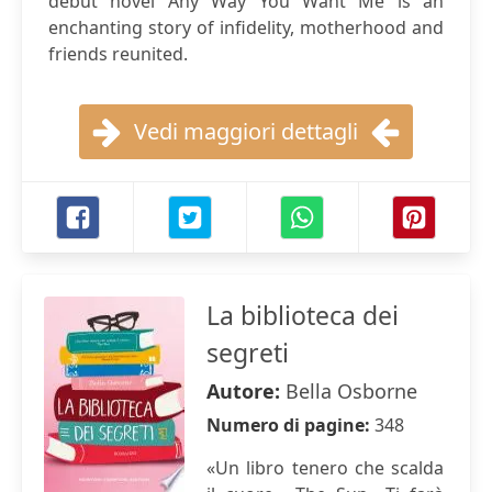
debut novel Any Way You Want Me is an
enchanting story of infidelity, motherhood and
friends reunited.
Vedi maggiori dettagli
La biblioteca dei
segreti
Autore:
Bella Osborne
Numero di pagine:
348
«Un libro tenero che scalda