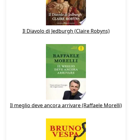
Il Diavolo di Jedburgh (Claire Robyns)
Il meglio deve ancora arrivare (Raffaele Morelli)