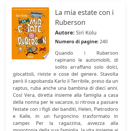
La mia estate con i
Ruberson
Autore:
Siri Kolu
Numero di pagine:
240
Quando i Ruberson
rapinano le automobili, di
solito arraffano solo dolci,
giocattoli, riviste e cose del genere. Stavolta
però il capobanda Karlo il Terribile, preso da un
raptus, ruba anche una bambina di dieci anni.
Così Vera, diretta insieme alla famiglia a casa
della nonna per le vacanze, si ritrova a passare
l’estate con i figli dei banditi, Helen, Pietrodoro
e Kalle, in un furgoncino trasformato in
camper. Per la ragazzina, avvezza alla
monotonia della sua famiglia, la vita insieme ai