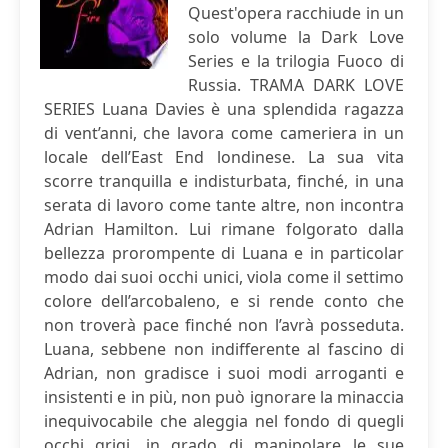
Quest'opera racchiude in un
solo volume la Dark Love
Series e la trilogia Fuoco di
Russia. TRAMA DARK LOVE
SERIES Luana Davies è una splendida ragazza
di vent’anni, che lavora come cameriera in un
locale dell’East End londinese. La sua vita
scorre tranquilla e indisturbata, finché, in una
serata di lavoro come tante altre, non incontra
Adrian Hamilton. Lui rimane folgorato dalla
bellezza prorompente di Luana e in particolar
modo dai suoi occhi unici, viola come il settimo
colore dell’arcobaleno, e si rende conto che
non troverà pace finché non l’avrà posseduta.
Luana, sebbene non indifferente al fascino di
Adrian, non gradisce i suoi modi arroganti e
insistenti e in più, non può ignorare la minaccia
inequivocabile che aleggia nel fondo di quegli
occhi grigi, in grado di manipolare le sue