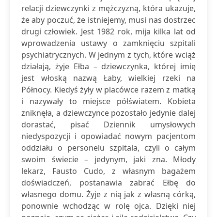
relacji dziewczynki z mężczyzną, która ukazuje,
że aby poczuć, że istniejemy, musi nas dostrzec
drugi człowiek. Jest 1982 rok, mija kilka lat od
wprowadzenia ustawy o zamknięciu szpitali
psychiatrycznych. W jednym z tych, które wciąż
działają, żyje Ełba – dziewczynka, której imię
jest włoską nazwą Łaby, wielkiej rzeki na
Północy. Kiedyś żyły w placówce razem z matką
i nazywały to miejsce półświatem. Kobieta
zniknęła, a dziewczynce pozostało jedynie dalej
dorastać, pisać Dziennik umysłowych
niedyspozycji i opowiadać nowym pacjentom
oddziału o personelu szpitala, czyli o całym
swoim świecie – jedynym, jaki zna. Młody
lekarz, Fausto Cudo, z własnym bagażem
doświadczeń, postanawia zabrać Ełbę do
własnego domu. Żyje z nią jak z własną córką,
ponownie wchodząc w rolę ojca. Dzięki niej