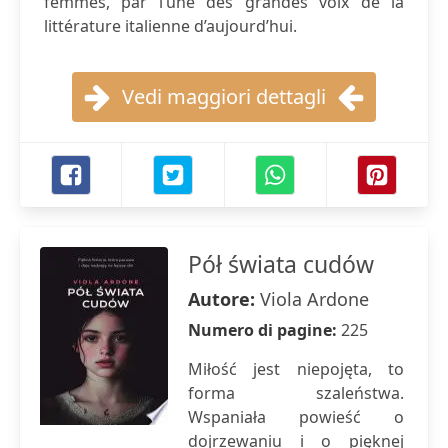
femmes, par l’une des grandes voix de la
littérature italienne d’aujourd’hui.
Vedi maggiori dettagli
Pół świata cudów
Autore:
Viola Ardone
Numero di pagine:
225
Miłość jest niepojęta, to
forma szaleństwa.
Wspaniała powieść o
dojrzewaniu i o pięknej