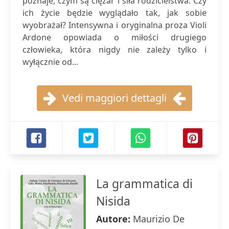
poznaje, czym są ciężar i siła rodzicielstwa. Czy
ich życie będzie wyglądało tak, jak sobie
wyobrażał? Intensywna i oryginalna proza Violi
Ardone opowiada o miłości drugiego
człowieka, która nigdy nie zależy tylko i
wyłącznie od...
Vedi maggiori dettagli
La grammatica di
Nisida
Autore:
Maurizio De