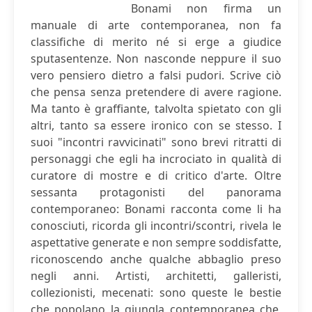
Bonami non firma un
manuale di arte contemporanea, non fa
classifiche di merito né si erge a giudice
sputasentenze. Non nasconde neppure il suo
vero pensiero dietro a falsi pudori. Scrive ciò
che pensa senza pretendere di avere ragione.
Ma tanto è graffiante, talvolta spietato con gli
altri, tanto sa essere ironico con se stesso. I
suoi "incontri ravvicinati" sono brevi ritratti di
personaggi che egli ha incrociato in qualità di
curatore di mostre e di critico d'arte. Oltre
sessanta protagonisti del panorama
contemporaneo: Bonami racconta come li ha
conosciuti, ricorda gli incontri/scontri, rivela le
aspettative generate e non sempre soddisfatte,
riconoscendo anche qualche abbaglio preso
negli anni. Artisti, architetti, galleristi,
collezionisti, mecenati: sono queste le bestie
che popolano la giungla contemporanea che,