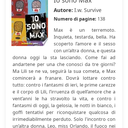
Io sono Max
Autore:
I.w. Survive
Numero di pagine:
138
Max è un terremoto.
Inquieta, testarda, bella. Ha
scoperto l’amore e il sesso
con un’altra donna, e questa
donna oggi la sta lasciando. Come fai ad
andartene per una che conosci da tre giorni?
Ma Lili se ne va, seguirà la sua cometa, e Max
comincerà a franare. Dovrà lottare contro
tutto: contro i fantasmi di ieri, le prime carezze
e il corpo di Lili, l’irruenza di quell’amore che a
vent’anni le ha stravolto la vita, e contro i
fantasmi di oggi, la gelosia, le notti in bianco, i
goffi tentativi per riconquistare qualcosa di
irrimediabilmente perduto. Solo l'incontro con
un’altra donna, Leo, miss Orlando, il fuoco nei