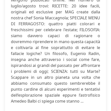
vengono pubblicati online. Nel numero di
luglio/agosto trovi: RICETTE: 20 idee facili,
originali ed esclusive per MAG create dalla
nostra chef Sonia Maccagnola; SPECIALE MENU
DI FERRAGOSTO: quattro piatti colorari e
freschissimi per celebrare l'estate; FILOSOFIA:
siamo davvero capaci di ragionare o
dovremmo riprendere in mano questa capacità
e coltivarla al fine soprattutto di evitare le
fallacie logiche? Un filosofo, Eugenio Radin,
insegna anche attraverso i social come fare,
ispirandosi ai grandi del passato per affrontare
i problemi di oggi; SCIENZA: tutti su Marte?
Scappare in un altro pianeta una volta che
abbiamo consumato questo sembrerebbe il
punto cardine di alcuni esperimenti e tentativi
dell’esplorazione spaziale eppure l’astrofisico
Amedeo Balbi ci spiega come stanno ...