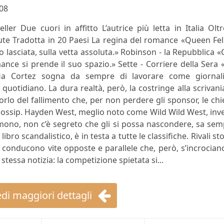
08
eller Due cuori in affitto L’autrice più letta in Italia Olt
ute Tradotta in 20 Paesi La regina del romance «Queen Fel
o lasciata, sulla vetta assoluta.» Robinson - la Repubblica 
omance si prende il suo spazio.» Sette - Corriere della Sera
ofia Cortez sogna da sempre di lavorare come giornali
quotidiano. La dura realtà, però, la costringe alla scrivani
orlo del fallimento che, per non perdere gli sponsor, le ch
il gossip. Hayden West, meglio noto come Wild Wild West, inv
 temono, non c’è segreto che gli si possa nascondere, sa se
bro scandalistico, è in testa a tutte le classifiche. Rivali sto
a conducono vite opposte e parallele che, però, s’incrocian
tessa notizia: la competizione spietata si...
di maggiori dettagli