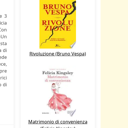
re 3
icia
«Con
 «Un
sta
a di
Rivoluzione (Bruno Vespa)
iede
ece,
mpre
rici
o di
Matrimonio di convenienza