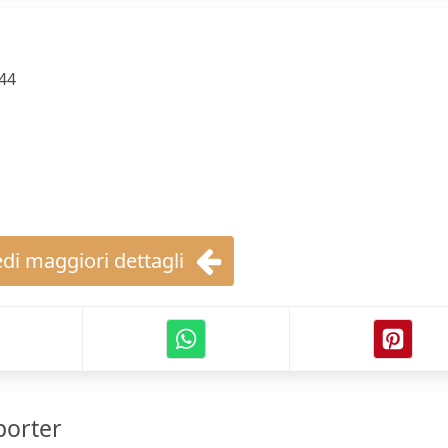
44
di maggiori dettagli
porter