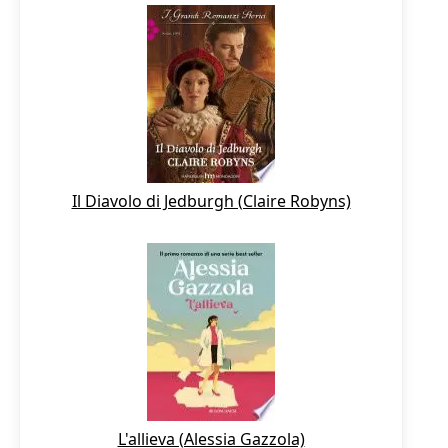
Il Diavolo di Jedburgh (Claire Robyns)
L'allieva (Alessia Gazzola)