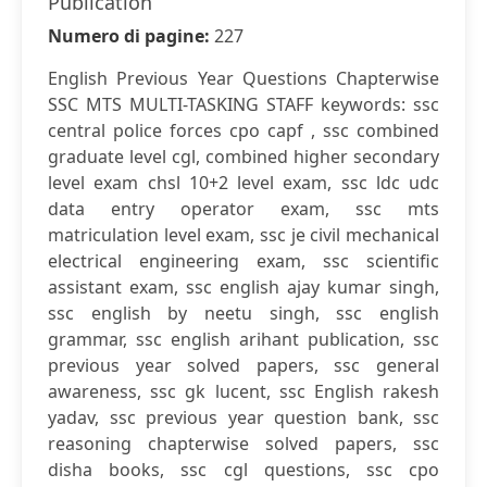
Publication
Numero di pagine:
227
English Previous Year Questions Chapterwise
SSC MTS MULTI-TASKING STAFF keywords: ssc
central police forces cpo capf , ssc combined
graduate level cgl, combined higher secondary
level exam chsl 10+2 level exam, ssc ldc udc
data entry operator exam, ssc mts
matriculation level exam, ssc je civil mechanical
electrical engineering exam, ssc scientific
assistant exam, ssc english ajay kumar singh,
ssc english by neetu singh, ssc english
grammar, ssc english arihant publication, ssc
previous year solved papers, ssc general
awareness, ssc gk lucent, ssc English rakesh
yadav, ssc previous year question bank, ssc
reasoning chapterwise solved papers, ssc
disha books, ssc cgl questions, ssc cpo