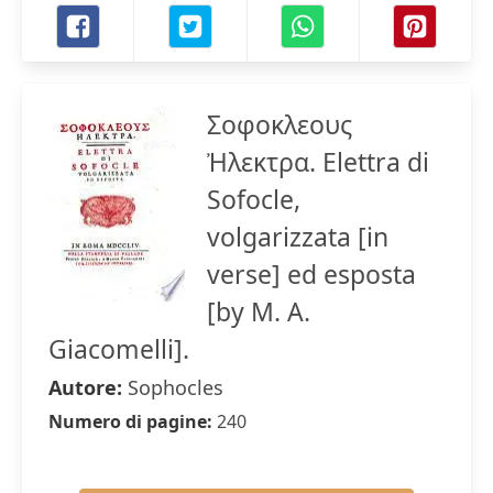
Σοφοκλεους
Ἠλεκτρα. Elettra di
Sofocle,
volgarizzata [in
verse] ed esposta
[by M. A.
Giacomelli].
Autore:
Sophocles
Numero di pagine:
240