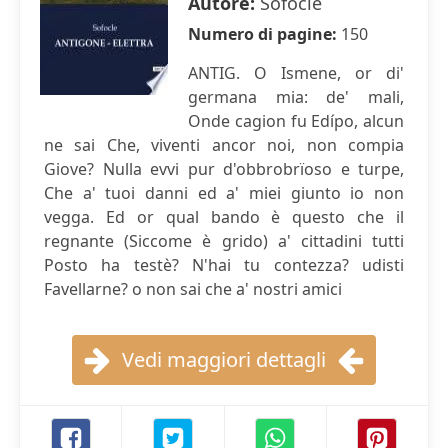
Autore:
Sofocle
Numero di pagine:
150
ANTIG. O Ismene, or di'
germana mia: de' mali,
Onde cagion fu Edípo, alcun
ne sai Che, viventi ancor noi, non compia
Giove? Nulla evvi pur d'obbrobrïoso e turpe,
Che a' tuoi danni ed a' miei giunto io non
vegga. Ed or qual bando è questo che il
regnante (Siccome è grido) a' cittadini tutti
Posto ha testè? N'hai tu contezza? udisti
Favellarne? o non sai che a' nostri amici
Vedi maggiori dettagli