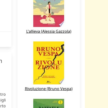
L'allieva (Alessia Gazzola)
n
Rivoluzione (Bruno Vespa)
tro
igli
orto