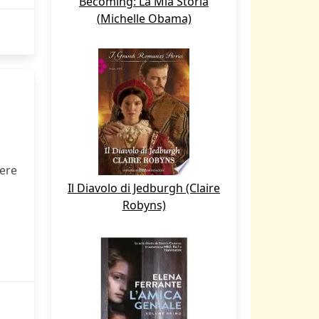
Becoming: La Mia Storia
(Michelle Obama)
gere
Il Diavolo di Jedburgh (Claire
Robyns)