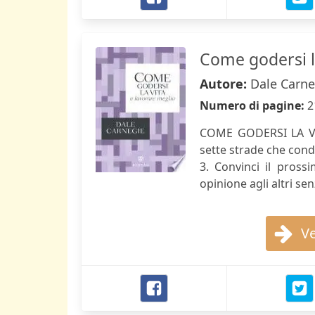
Come godersi l
Autore:
Dale Carne
Numero di pagine:
2
COME GODERSI LA VI
sette strade che condu
3. Convinci il pross
opinione agli altri se
Ve