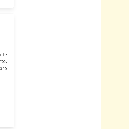
 le
nte.
are