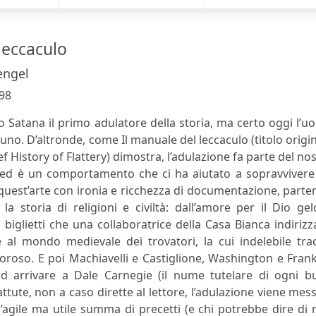
leccaculo
engel
98
 Satana il primo adulatore della storia, ma certo oggi l’
no. D’altronde, come Il manuale del leccaculo (titolo origi
ef History of Flattery) dimostra, l’adulazione fa parte del no
ed è un comportamento che ci ha aiutato a sopravvivere 
a quest’arte con ironia e ricchezza di documentazione, part
la storia di religioni e civiltà: dall’amore per il Dio ge
biglietti che una collaboratrice della Casa Bianca indirizz
e al mondo medievale dei trovatori, la cui indelebile tra
oso. E poi Machiavelli e Castiglione, Washington e Frank
d arrivare a Dale Carnegie (il nume tutelare di ogni b
tute, non a caso dirette al lettore, l’adulazione viene mes
agile ma utile summa di precetti (e chi potrebbe dire di