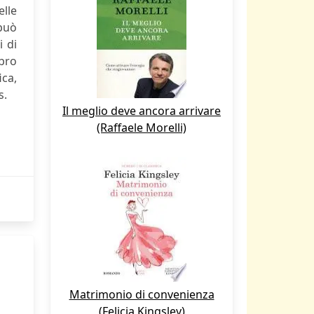
elle
 può
i di
ibro
ica,
s.
Il meglio deve ancora arrivare
(Raffaele Morelli)
Matrimonio di convenienza
(Felicia Kingsley)