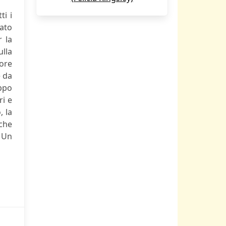
ti i
ato
 la
ulla
ore
e da
uppo
ri e
, la
nche
. Un