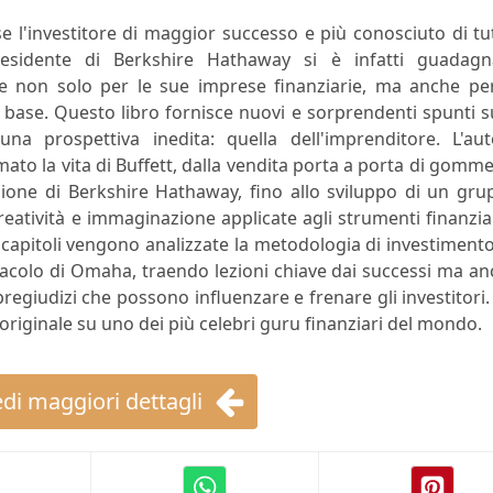
e l'investitore di maggior successo e più conosciuto di tut
esidente di Berkshire Hathaway si è infatti guadagn
e non solo per le sue imprese finanziarie, ma anche per
la base. Questo libro fornisce nuovi e sorprendenti spunti s
una prospettiva inedita: quella dell'imprenditore. L'aut
ato la vita di Buffett, dalla vendita porta a porta di gomm
zione di Berkshire Hathaway, fino allo sviluppo di un gr
reatività e immaginazione applicate agli strumenti finanzia
i capitoli vengono analizzate la metodologia di investimento
'oracolo di Omaha, traendo lezioni chiave dai successi ma a
regiudizi che possono influenzare e frenare gli investitori
 originale su uno dei più celebri guru finanziari del mondo.
di maggiori dettagli