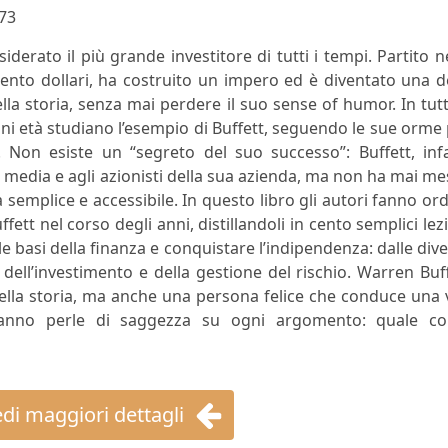
73
derato il più grande investitore di tutti i tempi. Partito n
ento dollari, ha costruito un impero ed è diventato una d
lla storia, senza mai perdere il suo sense of humor. In tutt
i età studiano l’esempio di Buffett, seguendo le sue orme
Non esiste un “segreto del suo successo”: Buffett, infat
i media e agli azionisti della sua azienda, ma non ha mai m
da semplice e accessibile. In questo libro gli autori fanno or
ffett nel corso degli anni, distillandoli in cento semplici lez
 basi della finanza e conquistare l’indipendenza: dalle div
i dell’investimento e della gestione del rischio. Warren Buf
della storia, ma anche una persona felice che conduce una 
veranno perle di saggezza su ogni argomento: quale co
di maggiori dettagli