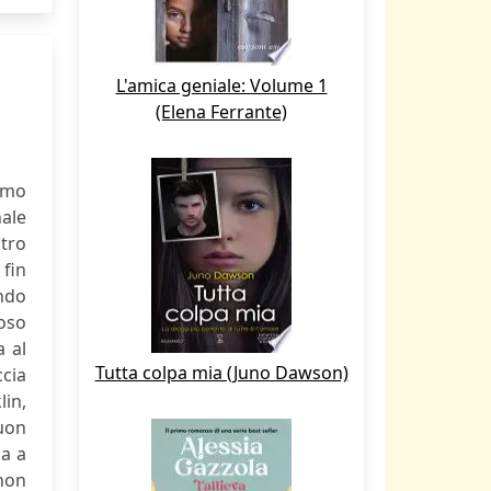
L'amica geniale: Volume 1
(Elena Ferrante)
uomo
nale
stro
fin
endo
loso
a al
Tutta colpa mia (Juno Dawson)
ccia
lin,
uon
sa a
 non