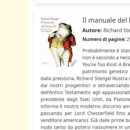
Il manuale del 
Autore:
Richard St
Numero di pagine:
2
Probabilmente è stato
non è secondo a nessu
You’re Too Kind: A Bri
patrimonio genetico 
dalla preistoria. Richard Stengel illustr
dai nostri progenitori e attraversando 
dell’Antico Testamento agli appassionati 
presidente degli Stati Uniti, da Platon
informa il nostro moderno discorso amor
passando per Lord Chesterfield fino a
venditore americano). Già dalle prime bat
nudo tanto da potersi riassumere in un’