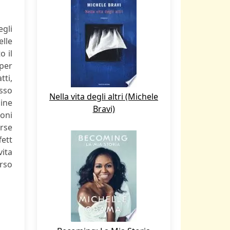
egli
elle
o il
 per
ti,
esso
Nella vita degli altri (Michele
dine
Bravi)
ioni
erse
fett
vita
rso