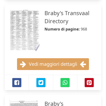
Braby's Transvaal
Directory
Numero di pagine:
968
Vedi maggiori dettagli
Braby's