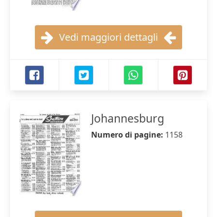
Vedi maggiori dettagli
Johannesburg
Numero di pagine:
1158