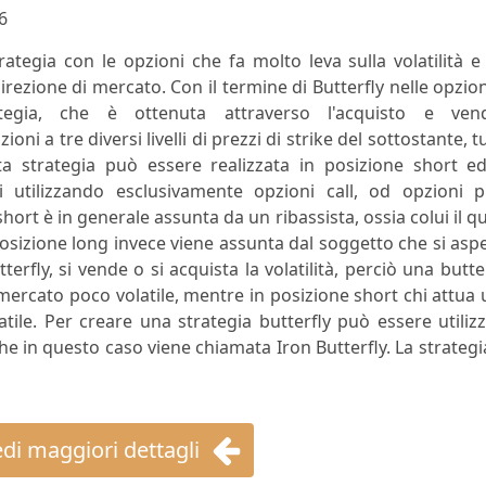
6
rategia con le opzioni che fa molto leva sulla volatilità e
rezione di mercato. Con il termine di Butterfly nelle opzion
tegia, che è ottenuta attraverso l'acquisto e vend
ni a tre diversi livelli di prezzi di strike del sottostante, t
a strategia può essere realizzata in posizione short ed
 utilizzando esclusivamente opzioni call, od opzioni pu
hort è in generale assunta da un ribassista, ossia colui il q
osizione long invece viene assunta dal soggetto che si asp
erfly, si vende o si acquista la volatilità, perciò una butte
ercato poco volatile, mentre in posizione short chi attua
ile. Per creare una strategia butterfly può essere utiliz
che in questo caso viene chiamata Iron Butterfly. La strategi
di maggiori dettagli