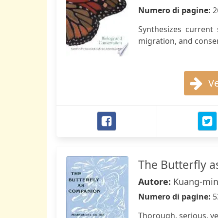
Numero di pagine:
2
Synthesizes current 
migration, and conser
Ve
The Butterfly 
Autore:
Kuang-mi
Numero di pagine:
5
Thorough, serious, yet