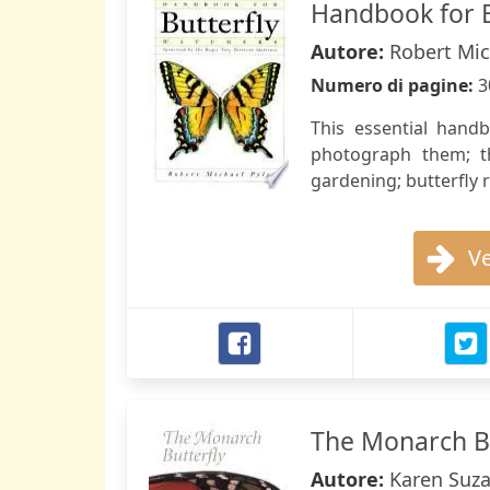
Handbook for B
Autore:
Robert Mic
Numero di pagine:
3
This essential hand
photograph them; the
gardening; butterfly r
Ve
The Monarch Bu
Autore:
Karen Suza