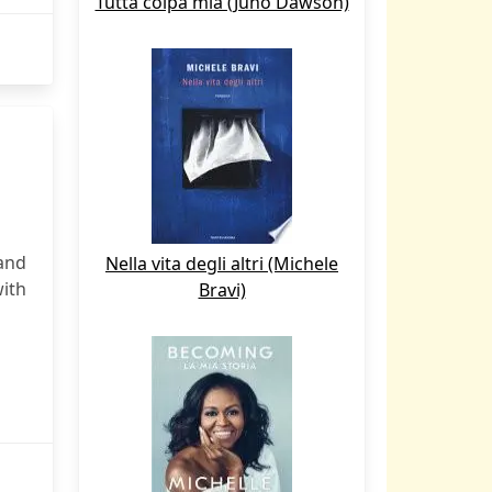
Tutta colpa mia (Juno Dawson)
and
Nella vita degli altri (Michele
ith
Bravi)