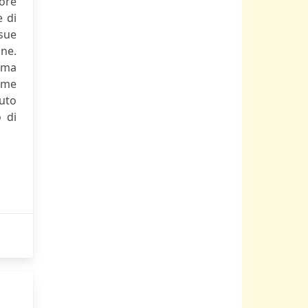
tore
e di
 sue
one.
rima
come
vuto
 di