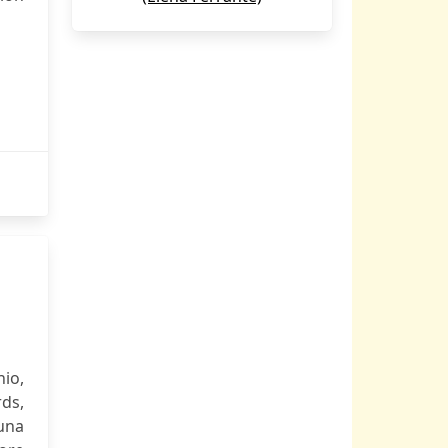
io,
ds,
una