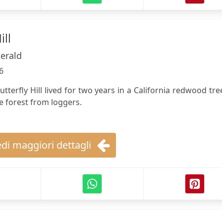
ill
erald
6
tterfly Hill lived for two years in a California redwood tre
e forest from loggers.
di maggiori dettagli