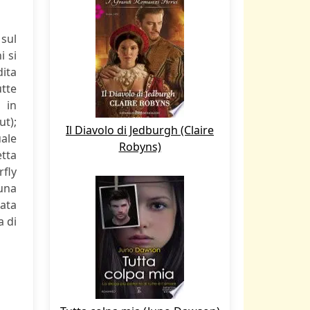
 sul
i si
ita
utte
 in
t);
Il Diavolo di Jedburgh (Claire
uale
Robyns)
etta
rfly
 una
zata
a di