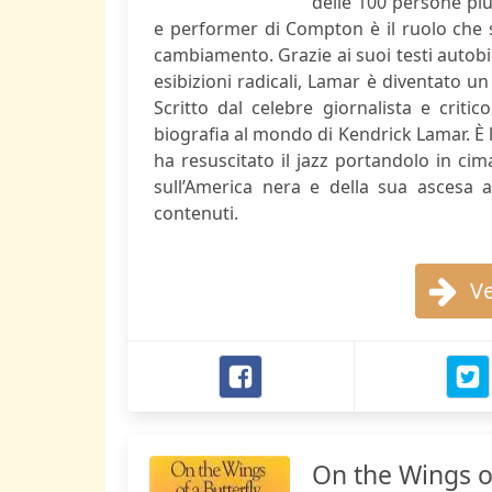
delle 100 persone più
e performer di Compton è il ruolo che s
cambiamento. Grazie ai suoi testi autobiog
esibizioni radicali, Lamar è diventato u
Scritto dal celebre giornalista e criti
biografia al mondo di Kendrick Lamar. È l
ha resuscitato il jazz portandolo in ci
sull’America nera e della sua ascesa 
contenuti.
Ve
On the Wings of