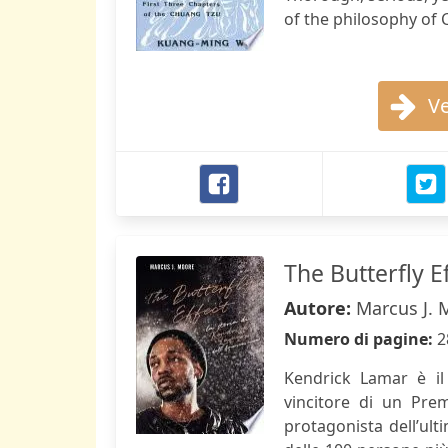
of the philosophy of 
Ve
The Butterfly E
Autore:
Marcus J. 
Numero di pagine:
2
Kendrick Lamar è il
vincitore di un Pre
protagonista dell’u