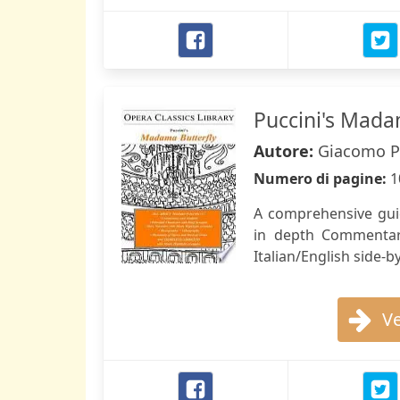
Puccini's Mada
Autore:
Giacomo Pu
Numero di pagine:
1
A comprehensive gui
in depth Commentary
Italian/English side-b
Ve