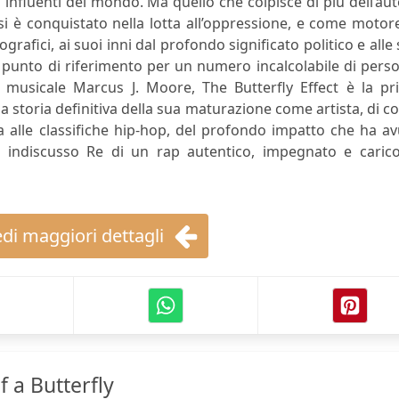
 influenti del mondo. Ma quello che colpisce di più dell’au
i è conquistato nella lotta all’oppressione, e come motor
rafici, ai suoi inni dal profondo significato politico e alle
n punto di riferimento per un numero incalcolabile di pers
co musicale Marcus J. Moore, The Butterfly Effect è la p
a storia definitiva della sua maturazione come artista, di 
ma alle classifiche hip-hop, del profondo impatto che ha a
a indiscusso Re di un rap autentico, impegnato e carico
di maggiori dettagli
 a Butterfly