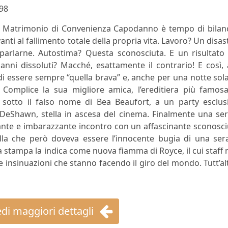
98
er Matrimonio di Convenienza Capodanno è tempo di bilanc
anti al fallimento totale della propria vita. Lavoro? Un disas
arlarne. Autostima? Questa sconosciuta. E un risultato 
 anni dissoluti? Macché, esattamente il contrario! E così, 
 di essere sempre “quella brava” e, anche per una notte sola
 Complice la sua migliore amica, l’ereditiera più famosa
, sotto il falso nome di Bea Beaufort, a un party esclus
 DeShawn, stella in ascesa del cinema. Finalmente una se
tante e imbarazzante incontro con un affascinante sconosc
a che però doveva essere l’innocente bugia di una sera
la stampa la indica come nuova fiamma di Royce, il cui staff
 insinuazioni che stanno facendo il giro del mondo. Tutt’al
di maggiori dettagli