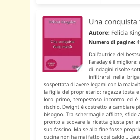
Una conquista
Autore:
Felicia Kin
Numero di pagine:
4
Dall'autrice del bests
Faraday è il migliore:
di indagini risolte s
infiltrarsi nella bri
sospettata di avere legami con la malavita
la figlia del proprietario: ragazza tosta e
loro primo, tempestoso incontro ed è 
rischio, Dwight è costretto a cambiare pi
bisogno. Tra schermaglie affilate, sfide
pronto a scovare la ricetta giusta per 
suo fascino. Ma se alla fine fosse propri
cucina non ha mai fatto così caldo... L’autr