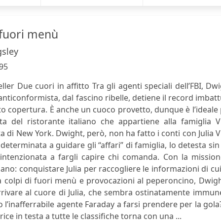
 fuori menù
gsley
95
eller Due cuori in affitto Tra gli agenti speciali dell’FBI, Dw
 anticonformista, dal fascino ribelle, detiene il record imbat
otto copertura. È anche un cuoco provetto, dunque è l’ideale
gata del ristorante italiano che appartiene alla famiglia Vi
 di New York. Dwight, però, non ha fatto i conti con Julia Vi
 determinata a guidare gli “affari” di famiglia, lo detesta sin
intenzionata a fargli capire chi comanda. Con la mission
ano: conquistare Julia per raccogliere le informazioni di cu
 a colpi di fuori menù e provocazioni al peperoncino, Dwig
arrivare al cuore di Julia, che sembra ostinatamente immun
o l’inafferrabile agente Faraday a farsi prendere per la gola
ice in testa a tutte le classifiche torna con una ...