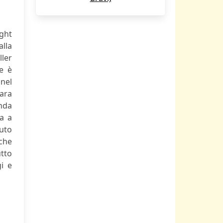
ght
alla
ller
e è
 nel
gara
nda
ta a
iuto
 che
utto
i e