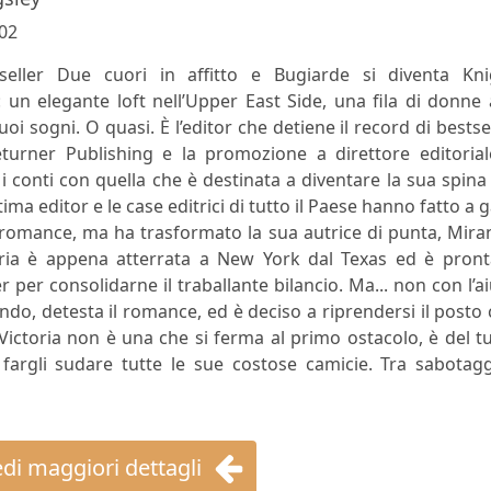
02
stseller Due cuori in affitto e Bugiarde si diventa Kni
un elegante loft nell’Upper East Side, una fila di donne 
suoi sogni. O quasi. È l’editor che detiene il record di bestse
eturner Publishing e la promozione a direttore editorial
i conti con quella che è destinata a diventare la sua spina
ima editor e le case editrici di tutto il Paese hanno fatto a 
romance, ma ha trasformato la sua autrice di punta, Mira
ctoria è appena atterrata a New York dal Texas ed è pron
r per consolidarne il traballante bilancio. Ma... non con l’a
ondo, detesta il romance, ed è deciso a riprendersi il posto
Victoria non è una che si ferma al primo ostacolo, è del t
argli sudare tutte le sue costose camicie. Tra sabotagg
di maggiori dettagli