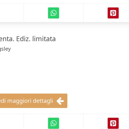
nta. Ediz. limitata
gsley
di maggiori dettagli