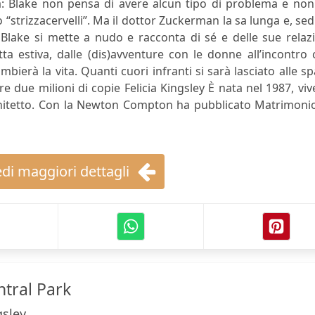
ta: Blake non pensa di avere alcun tipo di problema e no
“strizzacervelli”. Ma il dottor Zuckerman la sa lunga e, se
lake si mette a nudo e racconta di sé e delle sue relazi
ta estiva, dalle (dis)avventure con le donne all’incontro
bierà la vita. Quanti cuori infranti si sarà lasciato alle sp
 due milioni di copie Felicia Kingsley È nata nel 1987, viv
hitetto. Con la Newton Compton ha pubblicato Matrimonio
di maggiori dettagli
ntral Park
gsley