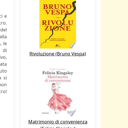
i e
tro.
del
alla
, le
 di
Rivoluzione (Bruno Vespa)
ivo,
rata
iuto
 si
 non
tro!
Matrimonio di convenienza