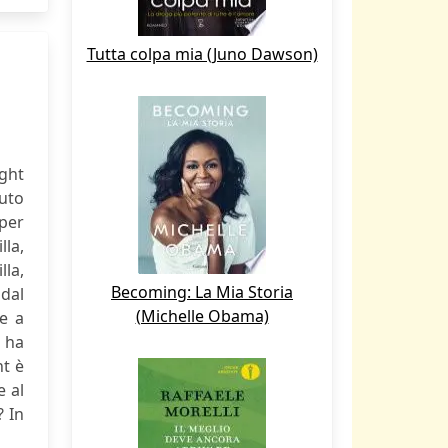
Tutta colpa mia (Juno Dawson)
ight
tuto
 per
lla,
lla,
Becoming: La Mia Storia
 dal
(Michelle Obama)
e a
i ha
ht è
e al
? In