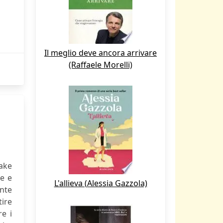
Il meglio deve ancora arrivare
(Raffaele Morelli)
lake
le e
L'allieva (Alessia Gazzola)
ente
tire
re i