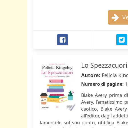
Ve
Lo Spezzacuori
Autore:
Felicia Kin
Numero di pagine:
1
Blake Avery prima di
Avery, l’amatissimo p
caotico, Blake Avery
all’editor, dagli addet
lamentele sul suo conto, obbliga Blake