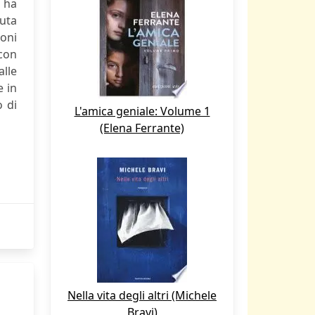
n ha
duta
oni
 con
alle
e in
 di
L'amica geniale: Volume 1
(Elena Ferrante)
Nella vita degli altri (Michele
Bravi)