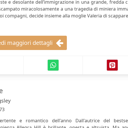
riste e desolante dell’immigrazione in una grande, fredda c
ti, scampato miracolosamente a una tragedia di miniera im
i compagni, decide insieme alla moglie Valeria di scappar
di maggiori dettagli
e
gsley
73
rtente e romantico dell'anno Dall'autrice del bestsel
ienza Allegra Hill è brillante, onesta e altruista. Ma a