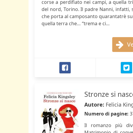
corse a perdifiato nei campi, a quella t
del nord, Torino. Il padre Nanni, infat
che porta al camposanto quarantatrè suo
quella terra che… “trema e ci...
Ve
Stronze si nasc
Autore:
Felicia Kin
Numero di pagine:
3
Il romanzo più dive
Matrimonio di conven