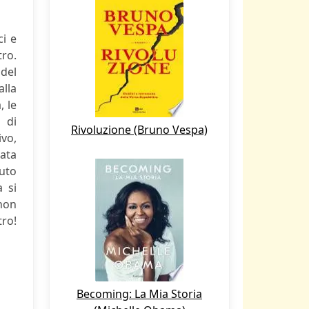
i e
tro.
del
alla
, le
 di
Rivoluzione (Bruno Vespa)
ivo,
rata
iuto
 si
 non
tro!
Becoming: La Mia Storia