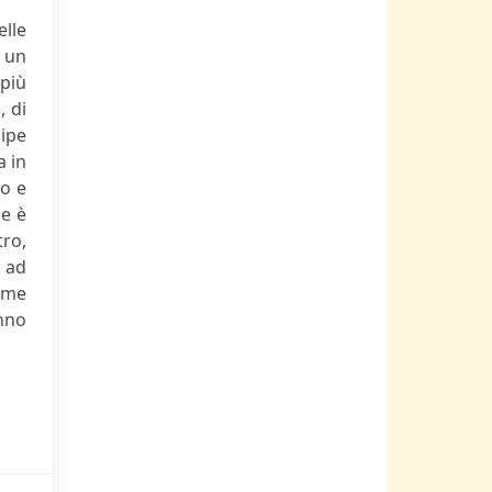
elle
i un
 più
, di
cipe
a in
do e
ue è
tro,
i ad
nome
nno