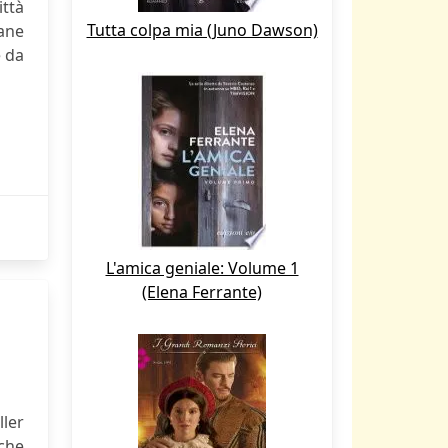
ittà
Tutta colpa mia (Juno Dawson)
mane
e da
L'amica geniale: Volume 1
(Elena Ferrante)
ler
nche