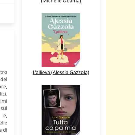
(Michelle Obama)
tro
L'allieva (Alessia Gazzola)
del
re,
ici.
rimi
 sul
 e,
elle
a di