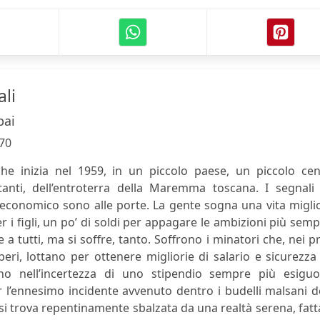
ali
pai
70
che inizia nel 1959, in un piccolo paese, un piccolo cen
anti, dell’entroterra della Maremma toscana. I segnali 
conomico sono alle porte. La gente sogna una vita miglio
r i figli, un po’ di soldi per appagare le ambizioni più sempl
 tutti, ma si soffre, tanto. Soffrono i minatori che, nei p
peri, lottano per ottenere migliorie di salario e sicurezza
ono nell’incertezza di uno stipendio sempre più esiguo
l’ennesimo incidente avvenuto dentro i budelli malsani d
 si trova repentinamente sbalzata da una realtà serena, fatt