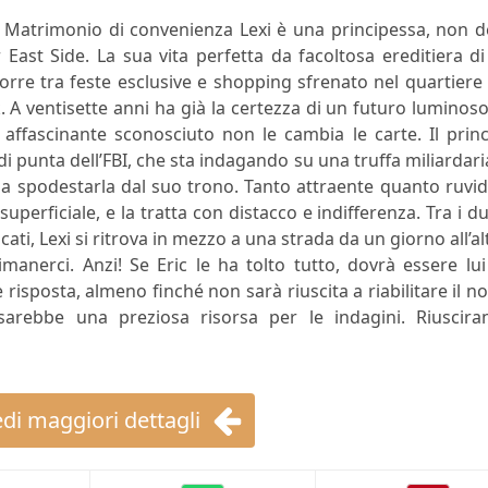
r Matrimonio di convenienza Lexi è una principessa, non d
 East Side. La sua vita perfetta da facoltosa ereditiera d
orre tra feste esclusive e shopping sfrenato nel quartiere
 A ventisette anni ha già la certezza di un futuro luminoso
 affascinante sconosciuto non le cambia le carte. Il prin
i punta dell’FBI, che sta indagando su una truffa miliardari
o a spodestarla dal suo trono. Tanto attraente quanto ruvi
superficiale, e la tratta con distacco e indifferenza. Tra i d
cati, Lexi si ritrova in mezzo a una strada da un giorno all’al
anerci. Anzi! Se Eric le ha tolto tutto, dovrà essere lu
risposta, almeno finché non sarà riuscita a riabilitare il 
sarebbe una preziosa risorsa per le indagini. Riuscira
di maggiori dettagli