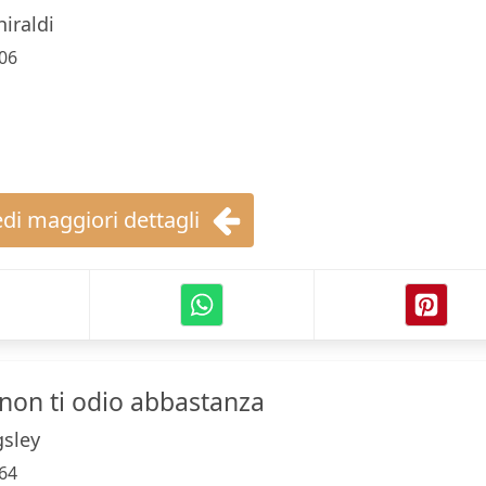
hiraldi
06
di maggiori dettagli
 non ti odio abbastanza
gsley
64