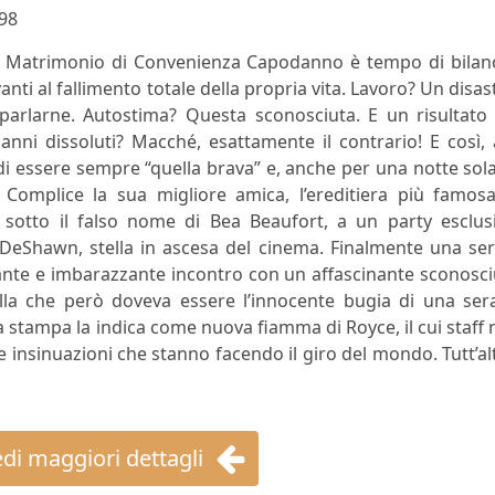
98
er Matrimonio di Convenienza Capodanno è tempo di bilanc
anti al fallimento totale della propria vita. Lavoro? Un disas
arlarne. Autostima? Questa sconosciuta. E un risultato 
 anni dissoluti? Macché, esattamente il contrario! E così, 
 di essere sempre “quella brava” e, anche per una notte sola
 Complice la sua migliore amica, l’ereditiera più famosa
, sotto il falso nome di Bea Beaufort, a un party esclus
 DeShawn, stella in ascesa del cinema. Finalmente una se
tante e imbarazzante incontro con un affascinante sconosc
a che però doveva essere l’innocente bugia di una sera
la stampa la indica come nuova fiamma di Royce, il cui staff
 insinuazioni che stanno facendo il giro del mondo. Tutt’al
di maggiori dettagli