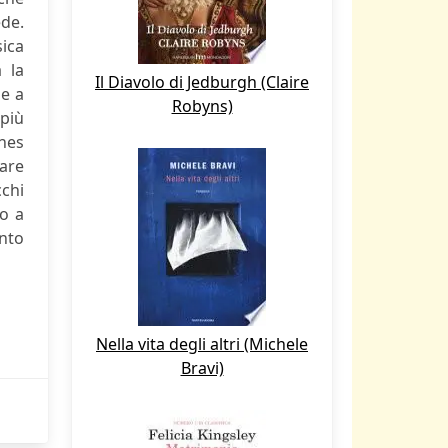
ede.
sica
 la
Il Diavolo di Jedburgh (Claire
 e a
Robyns)
 più
ones
pare
cchi
io a
ento
Nella vita degli altri (Michele
Bravi)