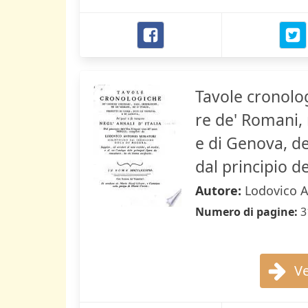
Tavole cronolog
re de' Romani, r
e di Genova, de
dal principio d
Autore:
Lodovico A
Numero di pagine:
3
Ve