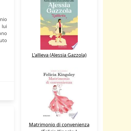
nio
 lui
gono
tuto
L'allieva (Alessia Gazzola)
Matrimonio di convenienza