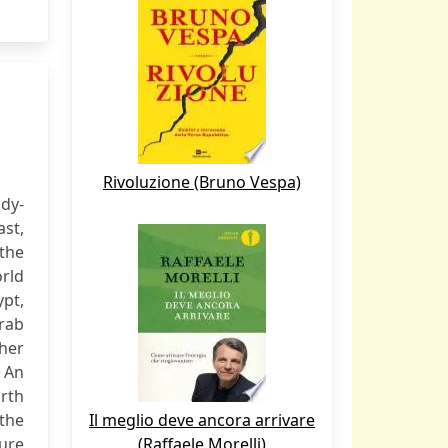
Rivoluzione (Bruno Vespa)
ady-
ast,
 the
rld
ypt,
rab
her
 An
rth
the
Il meglio deve ancora arrivare
ture
(Raffaele Morelli)