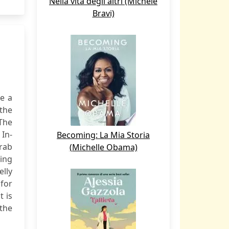
Nella vita degli altri (Michele
Bravi)
e a
 the
 The
 In-
Becoming: La Mia Storia
Arab
(Michelle Obama)
ting
elly
for
t is
 the