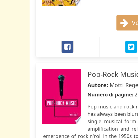
Ve
Pop-Rock Musi
Autore:
Motti Reg
Numero di pagine:
2
Pop music and rock m
has always been blur
single musical form 
amplification and re
emergence of rock'n'roll in the 1950s t