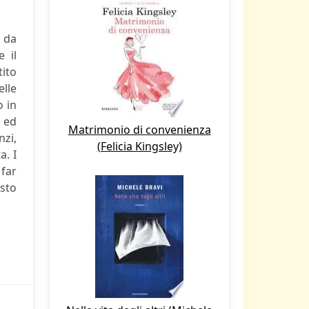
 da
 il
tito
lle
o in
o ed
Matrimonio di convenienza
nzi,
(Felicia Kingsley)
a. I
far
esto