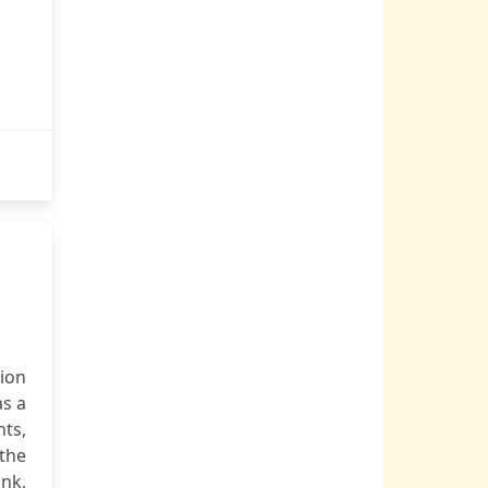
tion
as a
ts,
the
unk,