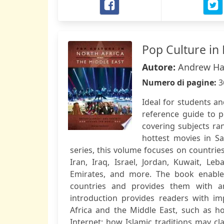
Pop Culture in 
Autore:
Andrew H
Numero di pagine:
3
Ideal for students an
reference guide to p
covering subjects ra
hottest movies in S
series, this volume focuses on countries
Iran, Iraq, Israel, Jordan, Kuwait, Le
Emirates, and more. The book enables
countries and provides them with an
introduction provides readers with im
Africa and the Middle East, such as h
Internet; how Islamic traditions may cl