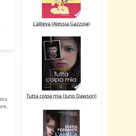
L'allieva (Alessia Gazzola)
Tutta colpa mia (Juno Dawson)
pics
nce,