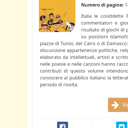
Numero di pagine:
1
Italia le cosiddett
commentatori e gior
risultato di giochi di
su posizioni islamof
piazze di Tunisi, del Cairo o di Damasc
discussione appartenenze politiche, relig
elaborato da intellettuali, artisti e scri
nelle poesie e nelle canzoni hanno racc
contributi di questo volume intendono
conoscere al pubblico italiano la letteratu
periodo di rivolta.
Ve