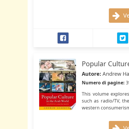
Ve
Popular Cultur
Autore:
Andrew H
Numero di pagine:
3
This volume explores
such as radio/TV, the
western consumerism,
Ve