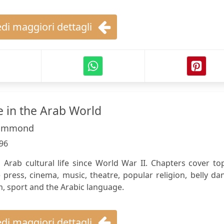
di maggiori dettagli
e in the Arab World
ammond
96
 Arab cultural life since World War II. Chapters cover to
 press, cinema, music, theatre, popular religion, belly da
 sport and the Arabic language.
di maggiori dettagli