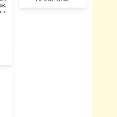
ic,
ion.