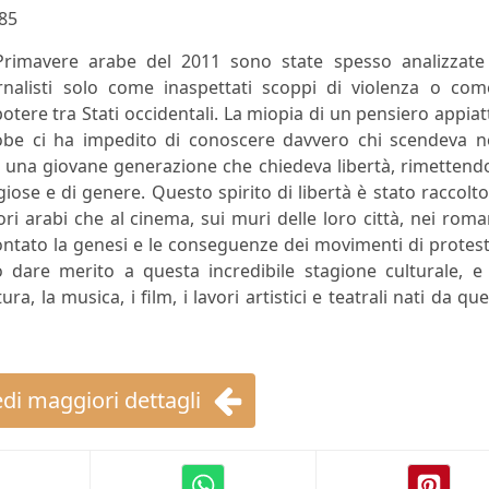
85
e Primavere arabe del 2011 sono state spesso analizzate
nalisti solo come inaspettati scoppi di violenza o come
 potere tra Stati occidentali. La miopia di un pensiero appiat
obe ci ha impedito di conoscere davvero chi scendeva ne
o: una giovane generazione che chiedeva libertà, rimettend
iose e di genere. Questo spirito di libertà è stato raccolt
ttori arabi che al cinema, sui muri delle loro città, nei roma
ontato la genesi e le conseguenze dei movimenti di protest
 dare merito a questa incredibile stagione culturale, e 
ra, la musica, i film, i lavori artistici e teatrali nati da qu
di maggiori dettagli