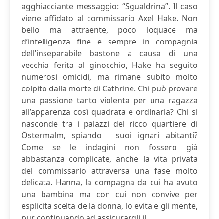
agghiacciante messaggio: “Sgualdrina”. Il caso
viene affidato al commissario Axel Hake. Non
bello ma attraente, poco loquace ma
d’intelligenza fine e sempre in compagnia
dell’inseparabile bastone a causa di una
vecchia ferita al ginocchio, Hake ha seguito
numerosi omicidi, ma rimane subito molto
colpito dalla morte di Cathrine. Chi può provare
una passione tanto violenta per una ragazza
all’apparenza così quadrata e ordinaria? Chi si
nasconde tra i palazzi del ricco quartiere di
Östermalm, spiando i suoi ignari abitanti?
Come se le indagini non fossero già
abbastanza complicate, anche la vita privata
del commissario attraversa una fase molto
delicata. Hanna, la compagna da cui ha avuto
una bambina ma con cui non convive per
esplicita scelta della donna, lo evita e gli mente,
pur continuando ad assicurargli il...