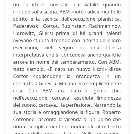
un carattere musicale inarrivabile, quando
irruppe sulla scena, ABM mutò radicalmente lo
spirito e la tecnica dell’esecuzione pianistica.
Paderewski, Cortot, Rubinstein, Rachmaninov,
Horowitz, Gilel’s: prima di lui grandi talenti
avevano stupito il mondo con la forza delle loro
esecuzioni, nel segno di una libertà
interpretativa che si concedeva anche qualche
errore in nome del temperamento. Con ABM,
tutto cambiò. «È nato un nuovo Liszt!» disse
Cortot cogliendone la grandezza in un
concerto a Ginevra. Ma non era semplicemente
cosí. Con ABM era nato il genio che,
nell’esecuzione, cercava l’assoluta limpidezza
del suono, cercava... la perfezione. Narrando la
sua storia e omaggiandone la figura, Roberto
Cotroneo racconta la vicenda di un uomo che
non è semplicemente riconducibile al ristretto
ambito della musica classica. Nelle sue pagine,