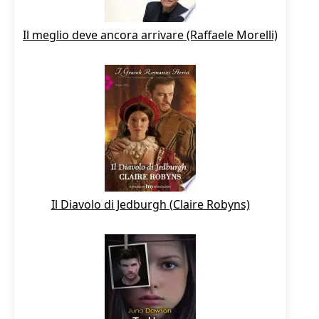
Il meglio deve ancora arrivare (Raffaele Morelli)
Il Diavolo di Jedburgh (Claire Robyns)