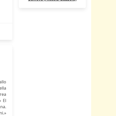
allo
ella
rea
» El
na.
ni.»