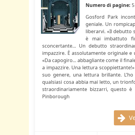
Numero di pagine:
5
Gosford Park incont
geniale. Un rompicap
liberarvi. «Il debutto
è mai imbattuto fi
sconcertante... Un debutto straordin
impazzire. È assolutamente originale e 
«Da capogiro... abbagliante come il final
a impazzire. Una lettura scoppiettante!»
suo genere, una lettura brillante. L’ho
qualsiasi cosa abbia mai letto, un trionf
straordinariamente bizzarri, questo 
Pinborough
Ve