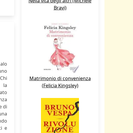
Nella vita degli altri (Michele
Bravi)
calo
uno
Chi
Matrimonio di convenienza
 la
(Felicia Kingsley)
ato
enza
e di
 una
ando
ti e