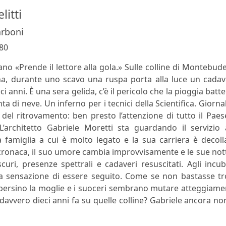
litti
arboni
80
ano «Prende il lettore alla gola.» Sulle colline di Montebude
a, durante uno scavo una ruspa porta alla luce un cadav
ci anni. È una sera gelida, c’è il pericolo che la pioggia batt
ta di neve. Un inferno per i tecnici della Scientifica. Giornal
 del ritrovamento: ben presto l’attenzione di tutto il Paes
architetto Gabriele Moretti sta guardando il servizio a
a famiglia a cui è molto legato e la sua carriera è decoll
 cronaca, il suo umore cambia improvvisamente e le sue nott
uri, presenze spettrali e cadaveri resuscitati. Agli incub
la sensazione di essere seguito. Come se non bastasse tr
 e persino la moglie e i suoceri sembrano mutare atteggiam
davvero dieci anni fa su quelle colline? Gabriele ancora no