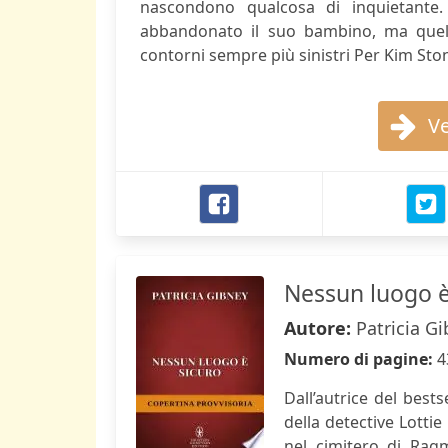
nascondono qualcosa di inquietante
abbandonato il suo bambino, ma quell
contorni sempre più sinistri Per Kim Ston
Ve
Nessun luogo è
Autore:
Patricia G
Numero di pagine:
4
Dall’autrice del best
della detective Lotti
nel cimitero di Ragm