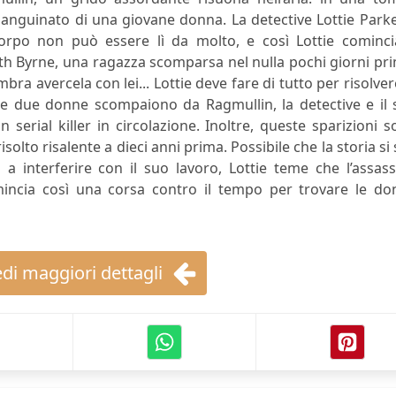
nsanguinato di una giovane donna. La detective Lottie Park
orpo non può essere lì da molto, e così Lottie cominci
eth Byrne, una ragazza scomparsa nel nulla pochi giorni pr
a avercela con lei... Lottie deve fare di tutto per risolver
re due donne scompaiono da Ragmullin, la detective e il 
serial killer in circolazione. Inoltre, queste sparizioni 
isolto risalente a dieci anni prima. Possibile che la storia si 
o a interferire con il suo lavoro, Lottie teme che l’assas
incia così una corsa contro il tempo per trovare le do
di maggiori dettagli