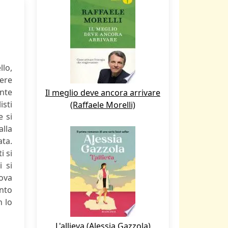
llo,
ere
ente
Il meglio deve ancora arrivare
isti
(Raffaele Morelli)
e si
lla
ata.
i si
i si
ova
ento
n lo
L'allieva (Alessia Gazzola)