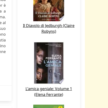
er è
a a
ima.
e al
Il Diavolo di Jedburgh (Claire
suo
Robyns)
sono
stia
sino
nne
L'amica geniale: Volume 1
(Elena Ferrante)